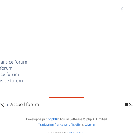
n
é
e
o
R
6
s
p
s
n
é
e
o
s
p
s
n
e
o
s
s
n
e
dans ce forum
s
s
 forum
e
 ce forum
s ce forum
s
S)
Accueil forum
S
Développé par
phpBB
® Forum Software © phpBB Limited
Traduction française officielle
©
Qiaeru