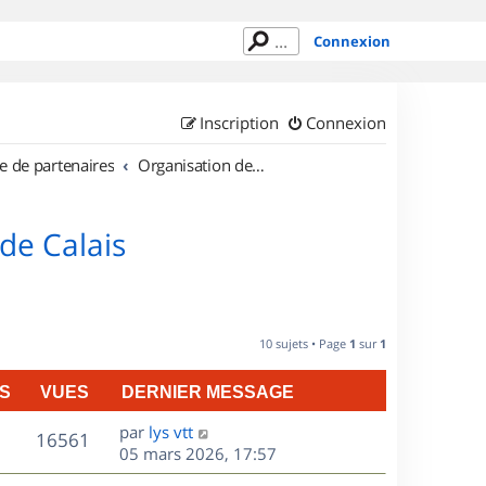
Connexion
Inscription
Connexion
e de partenaires
Organisation de sorties en région Nord Pas de Calais
de Calais
10 sujets • Page
1
sur
1
S
VUES
DERNIER MESSAGE
D
par
lys vtt
V
16561
e
05 mars 2026, 17:57
r
u