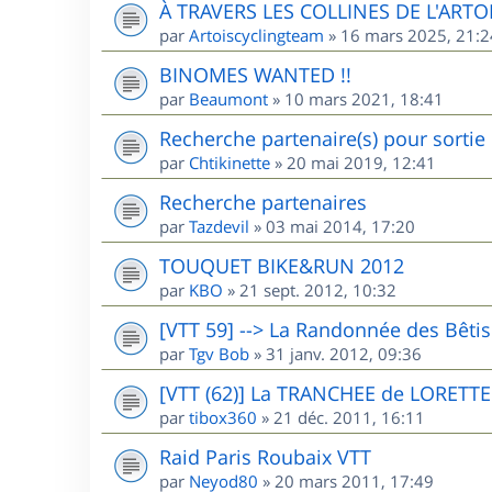
À TRAVERS LES COLLINES DE L'ARTO
par
Artoiscyclingteam
»
16 mars 2025, 21:2
BINOMES WANTED !!
par
Beaumont
»
10 mars 2021, 18:41
Recherche partenaire(s) pour sorti
par
Chtikinette
»
20 mai 2019, 12:41
Recherche partenaires
par
Tazdevil
»
03 mai 2014, 17:20
TOUQUET BIKE&RUN 2012
par
KBO
»
21 sept. 2012, 10:32
[VTT 59] --> La Randonnée des Bêti
par
Tgv Bob
»
31 janv. 2012, 09:36
[VTT (62)] La TRANCHEE de LORETTE
par
tibox360
»
21 déc. 2011, 16:11
Raid Paris Roubaix VTT
par
Neyod80
»
20 mars 2011, 17:49