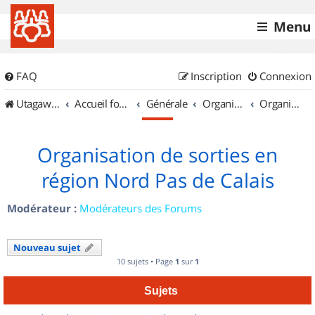
Menu
FAQ
Inscription
Connexion
UtagawaVTT (Randos VTT et VTTAE avec traces GPS)
Accueil forum
Générale
Organisation de sorties & Recherche de partenaires
Organisation de sorties en région Nord Pas de Calais
Organisation de sorties en
région Nord Pas de Calais
Modérateur :
Modérateurs des Forums
Nouveau sujet
10 sujets • Page
1
sur
1
Sujets