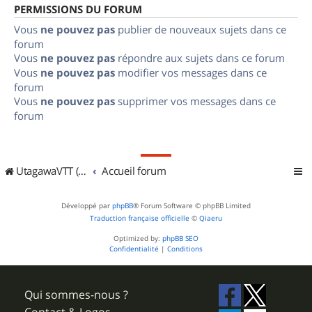
PERMISSIONS DU FORUM
Vous
ne pouvez pas
publier de nouveaux sujets dans ce
forum
Vous
ne pouvez pas
répondre aux sujets dans ce forum
Vous
ne pouvez pas
modifier vos messages dans ce
forum
Vous
ne pouvez pas
supprimer vos messages dans ce
forum
UtagawaVTT (Randos VTT et VTTAE avec traces GPS)
Accueil forum
Développé par
phpBB
® Forum Software © phpBB Limited
Traduction française officielle
©
Qiaeru
Optimized by:
phpBB SEO
Confidentialité
|
Conditions
Qui sommes-nous ?