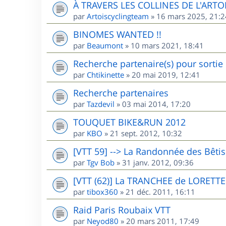
À TRAVERS LES COLLINES DE L'ARTO
par
Artoiscyclingteam
»
16 mars 2025, 21:2
BINOMES WANTED !!
par
Beaumont
»
10 mars 2021, 18:41
Recherche partenaire(s) pour sorti
par
Chtikinette
»
20 mai 2019, 12:41
Recherche partenaires
par
Tazdevil
»
03 mai 2014, 17:20
TOUQUET BIKE&RUN 2012
par
KBO
»
21 sept. 2012, 10:32
[VTT 59] --> La Randonnée des Bêti
par
Tgv Bob
»
31 janv. 2012, 09:36
[VTT (62)] La TRANCHEE de LORETTE
par
tibox360
»
21 déc. 2011, 16:11
Raid Paris Roubaix VTT
par
Neyod80
»
20 mars 2011, 17:49