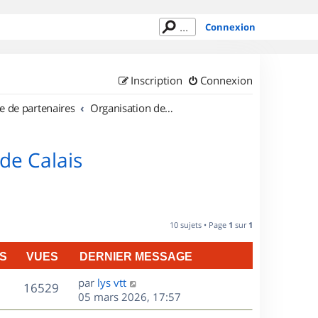
Connexion
Inscription
Connexion
e de partenaires
Organisation de sorties en région Nord Pas de Calais
de Calais
10 sujets • Page
1
sur
1
S
VUES
DERNIER MESSAGE
D
par
lys vtt
V
16529
e
05 mars 2026, 17:57
r
u