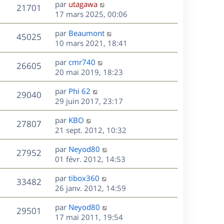
D
par
utagawa
n
V
21701
e
e
17 mars 2025, 00:06
i
r
u
e
s
D
par
Beaumont
n
r
V
45025
e
e
10 mars 2021, 18:41
i
m
r
u
e
e
s
D
par
cmr740
n
r
V
s
26605
e
e
20 mai 2019, 18:23
i
m
s
r
u
e
e
a
s
D
par
Phi 62
n
r
V
s
29040
g
e
e
29 juin 2017, 23:17
i
m
s
e
r
u
e
e
a
s
D
par
KBO
n
r
V
s
27807
g
e
e
21 sept. 2012, 10:32
i
m
s
e
r
u
e
e
a
s
D
par
Neyod80
n
r
V
s
27952
g
e
e
01 févr. 2012, 14:53
i
m
s
e
r
u
e
e
a
s
D
par
tibox360
n
r
V
s
33482
g
e
e
26 janv. 2012, 14:59
i
m
s
e
r
u
e
e
a
s
D
par
Neyod80
n
r
V
s
29501
g
e
e
17 mai 2011, 19:54
i
m
s
e