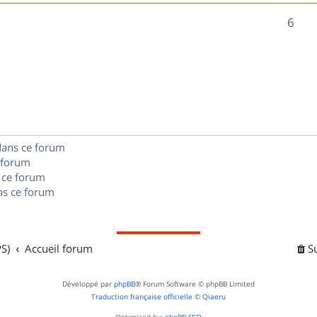
n
é
e
o
R
6
s
p
s
n
é
e
o
s
p
s
n
e
o
s
s
n
e
dans ce forum
s
s
 forum
e
 ce forum
s ce forum
s
S)
Accueil forum
S
Développé par
phpBB
® Forum Software © phpBB Limited
Traduction française officielle
©
Qiaeru