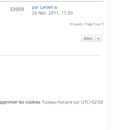
r
u
e
e
a
s
D
par
Larsen
n
r
V
s
33909
g
e
e
26 févr. 2011, 11:50
i
m
s
e
r
u
e
e
a
s
n
r
10 sujets • Page
1
sur
1
s
g
e
i
m
s
e
e
e
a
Aller
s
r
s
g
m
s
e
e
a
s
g
s
e
a
g
e
upprimer les cookies
Fuseau horaire sur
UTC+02:00