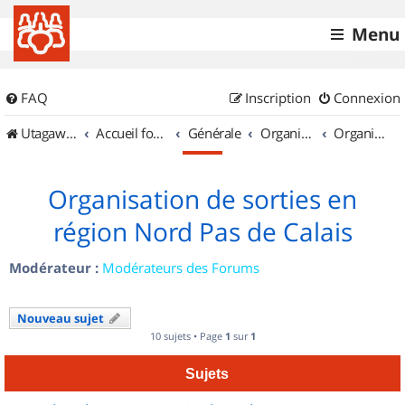
Menu
FAQ
Inscription
Connexion
UtagawaVTT (Randos VTT et VTTAE avec traces GPS)
Accueil forum
Générale
Organisation de sorties & Recherche de partenaires
Organisation de sorties en région Nord Pas de Calais
Organisation de sorties en
région Nord Pas de Calais
Modérateur :
Modérateurs des Forums
Nouveau sujet
10 sujets • Page
1
sur
1
Sujets