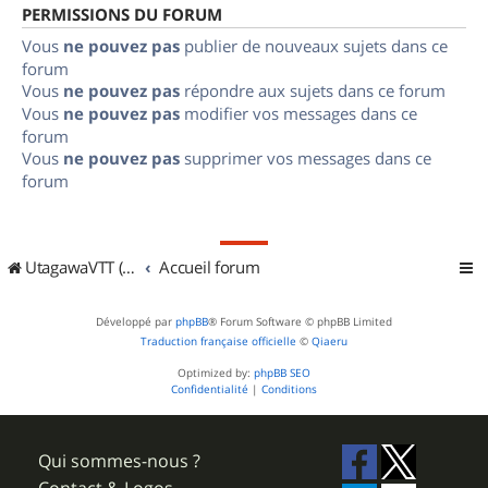
PERMISSIONS DU FORUM
Vous
ne pouvez pas
publier de nouveaux sujets dans ce
forum
Vous
ne pouvez pas
répondre aux sujets dans ce forum
Vous
ne pouvez pas
modifier vos messages dans ce
forum
Vous
ne pouvez pas
supprimer vos messages dans ce
forum
UtagawaVTT (Randos VTT et VTTAE avec traces GPS)
Accueil forum
Développé par
phpBB
® Forum Software © phpBB Limited
Traduction française officielle
©
Qiaeru
Optimized by:
phpBB SEO
Confidentialité
|
Conditions
Qui sommes-nous ?