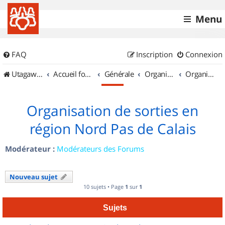
Menu
FAQ
Inscription
Connexion
UtagawaVTT (Randos VTT et VTTAE avec traces GPS)
Accueil forum
Générale
Organisation de sorties & Recherche de partenaires
Organisation de sorties en région Nord Pas de Calais
Organisation de sorties en
région Nord Pas de Calais
Modérateur :
Modérateurs des Forums
Nouveau sujet
10 sujets • Page
1
sur
1
Sujets