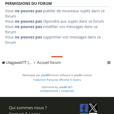
PERMISSIONS DU FORUM
Vous
ne pouvez pas
publier de nouveaux sujets dans ce
forum
Vous
ne pouvez pas
répondre aux sujets dans ce forum
Vous
ne pouvez pas
modifier vos messages dans ce
forum
Vous
ne pouvez pas
supprimer vos messages dans ce
forum
UtagawaVTT (Randos VTT et VTTAE avec traces GPS)
Accueil forum
Développé par
phpBB
® Forum Software © phpBB Limited
Traduction française officielle
©
Qiaeru
Optimized by:
phpBB SEO
Confidentialité
|
Conditions
Qui sommes-nous ?