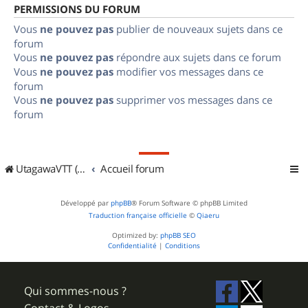
PERMISSIONS DU FORUM
Vous
ne pouvez pas
publier de nouveaux sujets dans ce
forum
Vous
ne pouvez pas
répondre aux sujets dans ce forum
Vous
ne pouvez pas
modifier vos messages dans ce
forum
Vous
ne pouvez pas
supprimer vos messages dans ce
forum
UtagawaVTT (Randos VTT et VTTAE avec traces GPS)
Accueil forum
Développé par
phpBB
® Forum Software © phpBB Limited
Traduction française officielle
©
Qiaeru
Optimized by:
phpBB SEO
Confidentialité
|
Conditions
Qui sommes-nous ?