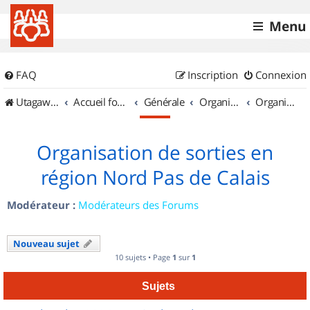
Menu
FAQ
Inscription
Connexion
UtagawaVTT (Randos VTT et VTTAE avec traces GPS)
Accueil forum
Générale
Organisation de sorties & Recherche de partenaires
Organisation de sorties en région Nord Pas de Calais
Organisation de sorties en
région Nord Pas de Calais
Modérateur :
Modérateurs des Forums
Nouveau sujet
10 sujets • Page
1
sur
1
Sujets