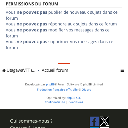
PERMISSIONS DU FORUM
Vous
ne pouvez pas
publier de nouveaux sujets dans ce
forum
Vous
ne pouvez pas
répondre aux sujets dans ce forum
Vous
ne pouvez pas
modifier vos messages dans ce
forum
Vous
ne pouvez pas
supprimer vos messages dans ce
forum
UtagawaVTT (Randos VTT et VTTAE avec traces GPS)
Accueil forum
Développé par
phpBB
® Forum Software © phpBB Limited
Traduction française officielle
©
Qiaeru
Optimized by:
phpBB SEO
Confidentialité
|
Conditions
Qui sommes-nous ?