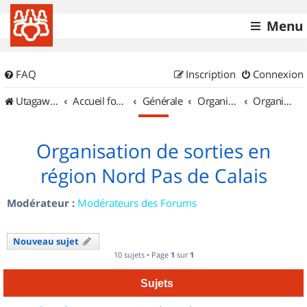
Menu
FAQ
Inscription
Connexion
UtagawaVTT (Randos VTT et VTTAE avec traces GPS)
Accueil forum
Générale
Organisation de sorties & Recherche de partenaires
Organisation de sorties en région Nord Pas de Calais
Organisation de sorties en
région Nord Pas de Calais
Modérateur :
Modérateurs des Forums
Nouveau sujet
10 sujets • Page
1
sur
1
Sujets