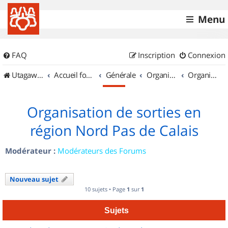
Menu
FAQ
Inscription
Connexion
UtagawaVTT (Randos VTT et VTTAE avec traces GPS)
Accueil forum
Générale
Organisation de sorties & Recherche de partenaires
Organisation de sorties en région Nord Pas de Calais
Organisation de sorties en
région Nord Pas de Calais
Modérateur :
Modérateurs des Forums
Nouveau sujet
10 sujets • Page
1
sur
1
Sujets