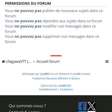
PERMISSIONS DU FORUM
Vous
ne pouvez pas
publier de nouveaux sujets dans ce
forum
Vous
ne pouvez pas
répondre aux sujets dans ce forum
Vous
ne pouvez pas
modifier vos messages dans ce
forum
Vous
ne pouvez pas
supprimer vos messages dans ce
forum
UtagawaVTT (Randos VTT et VTTAE avec traces GPS)
Accueil forum
Développé par
phpBB
® Forum Software © phpBB Limited
Traduction française officielle
©
Qiaeru
Optimized by:
phpBB SEO
Confidentialité
|
Conditions
Qui sommes-nous ?