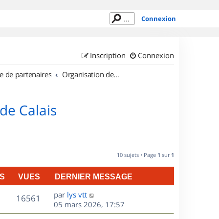
Connexion
Inscription
Connexion
e de partenaires
Organisation de sorties en région Nord Pas de Calais
de Calais
10 sujets • Page
1
sur
1
S
VUES
DERNIER MESSAGE
D
par
lys vtt
V
16561
e
05 mars 2026, 17:57
r
u