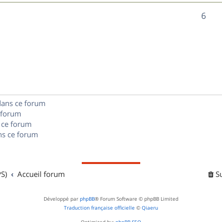
n
é
e
o
R
6
s
p
s
n
é
e
o
s
p
s
n
e
o
s
s
n
e
dans ce forum
s
s
 forum
e
 ce forum
s ce forum
s
S)
Accueil forum
S
Développé par
phpBB
® Forum Software © phpBB Limited
Traduction française officielle
©
Qiaeru