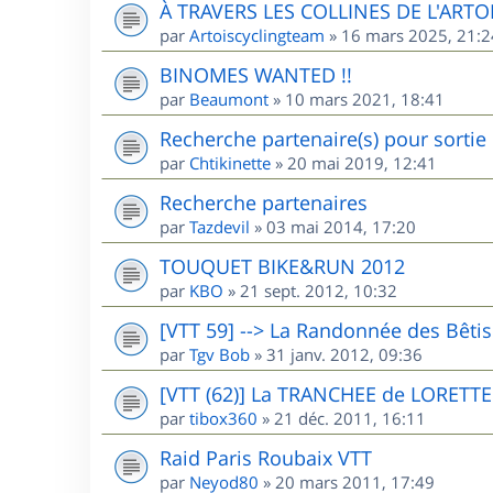
À TRAVERS LES COLLINES DE L'ARTO
par
Artoiscyclingteam
»
16 mars 2025, 21:2
BINOMES WANTED !!
par
Beaumont
»
10 mars 2021, 18:41
Recherche partenaire(s) pour sorti
par
Chtikinette
»
20 mai 2019, 12:41
Recherche partenaires
par
Tazdevil
»
03 mai 2014, 17:20
TOUQUET BIKE&RUN 2012
par
KBO
»
21 sept. 2012, 10:32
[VTT 59] --> La Randonnée des Bêti
par
Tgv Bob
»
31 janv. 2012, 09:36
[VTT (62)] La TRANCHEE de LORETTE
par
tibox360
»
21 déc. 2011, 16:11
Raid Paris Roubaix VTT
par
Neyod80
»
20 mars 2011, 17:49