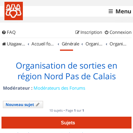
Menu
FAQ
Inscription
Connexion
UtagawaVTT (Randos VTT et VTTAE avec traces GPS)
Accueil forum
Générale
Organisation de sorties & Recherche de partenaires
Organisation de sorties en région Nord Pas de Calais
Organisation de sorties en
région Nord Pas de Calais
Modérateur :
Modérateurs des Forums
Nouveau sujet
10 sujets • Page
1
sur
1
Sujets