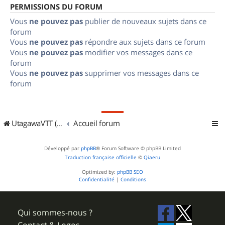
PERMISSIONS DU FORUM
Vous
ne pouvez pas
publier de nouveaux sujets dans ce
forum
Vous
ne pouvez pas
répondre aux sujets dans ce forum
Vous
ne pouvez pas
modifier vos messages dans ce
forum
Vous
ne pouvez pas
supprimer vos messages dans ce
forum
UtagawaVTT (Randos VTT et VTTAE avec traces GPS)
Accueil forum
Développé par
phpBB
® Forum Software © phpBB Limited
Traduction française officielle
©
Qiaeru
Optimized by:
phpBB SEO
Confidentialité
|
Conditions
Qui sommes-nous ?