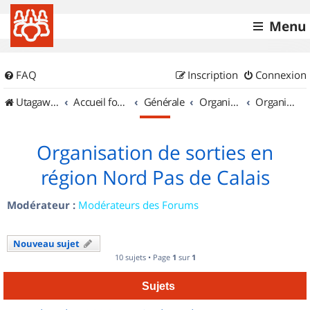
Menu
FAQ
Inscription
Connexion
UtagawaVTT (Randos VTT et VTTAE avec traces GPS)
Accueil forum
Générale
Organisation de sorties & Recherche de partenaires
Organisation de sorties en région Nord Pas de Calais
Organisation de sorties en
région Nord Pas de Calais
Modérateur :
Modérateurs des Forums
Nouveau sujet
10 sujets • Page
1
sur
1
Sujets