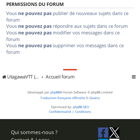
PERMISSIONS DU FORUM
Vous
ne pouvez pas
publier de nouveaux sujets dans ce
forum
Vous
ne pouvez pas
répondre aux sujets dans ce forum
Vous
ne pouvez pas
modifier vos messages dans ce
forum
Vous
ne pouvez pas
supprimer vos messages dans ce
forum
UtagawaVTT (Randos VTT et VTTAE avec traces GPS)
Accueil forum
Développé par
phpBB
® Forum Software © phpBB Limited
Traduction française officielle
©
Qiaeru
Optimized by:
phpBB SEO
Confidentialité
|
Conditions
Qui sommes-nous ?