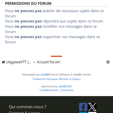
PERMISSIONS DU FORUM
Vous
ne pouvez pas
publier de nouveaux sujets dans ce
forum
Vous
ne pouvez pas
répondre aux sujets dans ce forum
Vous
ne pouvez pas
modifier vos messages dans ce
forum
Vous
ne pouvez pas
supprimer vos messages dans ce
forum
UtagawaVTT (Randos VTT et VTTAE avec traces GPS)
Accueil forum
Développé par
phpBB
® Forum Software © phpBB Limited
Traduction française officielle
©
Qiaeru
Optimized by:
phpBB SEO
Confidentialité
|
Conditions
Qui sommes-nous ?