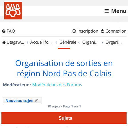
Menu
FAQ
Inscription
Connexion
UtagawaVTT (Randos VTT et VTTAE avec traces GPS)
Accueil forum
Générale
Organisation de sorties & Recherche de partenaires
Organisation de sorties en région Nord Pas de Calais
Organisation de sorties en
région Nord Pas de Calais
Modérateur :
Modérateurs des Forums
Nouveau sujet
10 sujets • Page
1
sur
1
Sujets