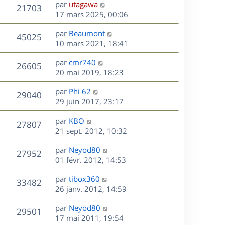
D
par
utagawa
n
V
21703
e
e
17 mars 2025, 00:06
i
r
u
e
s
D
par
Beaumont
n
r
V
45025
e
e
10 mars 2021, 18:41
i
m
r
u
e
e
s
D
par
cmr740
n
r
V
s
26605
e
e
20 mai 2019, 18:23
i
m
s
r
u
e
e
a
s
D
par
Phi 62
n
r
V
s
29040
g
e
e
29 juin 2017, 23:17
i
m
s
e
r
u
e
e
a
s
D
par
KBO
n
r
V
s
27807
g
e
e
21 sept. 2012, 10:32
i
m
s
e
r
u
e
e
a
s
D
par
Neyod80
n
r
V
s
27952
g
e
e
01 févr. 2012, 14:53
i
m
s
e
r
u
e
e
a
s
D
par
tibox360
n
r
V
s
33482
g
e
e
26 janv. 2012, 14:59
i
m
s
e
r
u
e
e
a
s
D
par
Neyod80
n
r
V
s
29501
g
e
e
17 mai 2011, 19:54
i
m
s
e