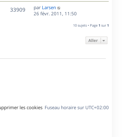
r
u
e
e
a
s
D
par
Larsen
n
r
V
s
33909
g
e
e
26 févr. 2011, 11:50
i
m
s
e
r
u
e
e
a
s
n
r
10 sujets • Page
1
sur
1
s
g
e
i
m
s
e
e
e
a
Aller
s
r
s
g
m
s
e
e
a
s
g
s
e
a
g
e
upprimer les cookies
Fuseau horaire sur
UTC+02:00