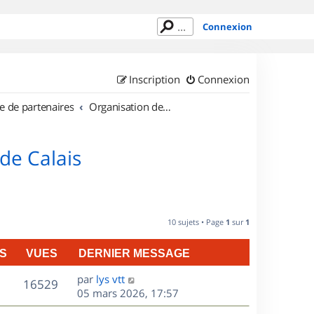
Connexion
Inscription
Connexion
e de partenaires
Organisation de sorties en région Nord Pas de Calais
de Calais
10 sujets • Page
1
sur
1
S
VUES
DERNIER MESSAGE
D
par
lys vtt
V
16529
e
05 mars 2026, 17:57
r
u