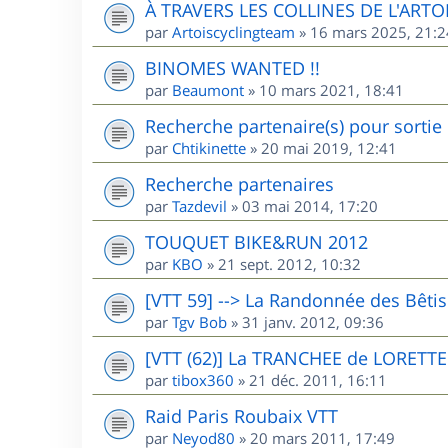
À TRAVERS LES COLLINES DE L'ARTO
par
Artoiscyclingteam
»
16 mars 2025, 21:2
BINOMES WANTED !!
par
Beaumont
»
10 mars 2021, 18:41
Recherche partenaire(s) pour sorti
par
Chtikinette
»
20 mai 2019, 12:41
Recherche partenaires
par
Tazdevil
»
03 mai 2014, 17:20
TOUQUET BIKE&RUN 2012
par
KBO
»
21 sept. 2012, 10:32
[VTT 59] --> La Randonnée des Bêti
par
Tgv Bob
»
31 janv. 2012, 09:36
[VTT (62)] La TRANCHEE de LORETTE
par
tibox360
»
21 déc. 2011, 16:11
Raid Paris Roubaix VTT
par
Neyod80
»
20 mars 2011, 17:49