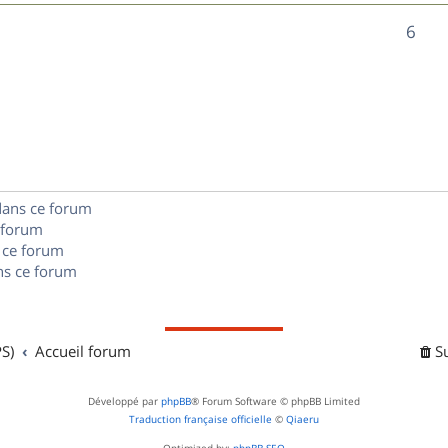
n
é
e
o
R
6
s
p
s
n
é
e
o
s
p
s
n
e
o
s
s
n
e
dans ce forum
s
s
 forum
e
 ce forum
s ce forum
s
S)
Accueil forum
S
Développé par
phpBB
® Forum Software © phpBB Limited
Traduction française officielle
©
Qiaeru