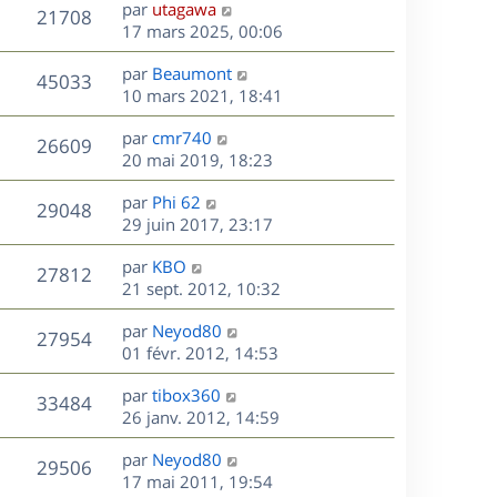
D
par
utagawa
n
V
21708
e
e
17 mars 2025, 00:06
i
r
u
e
s
D
par
Beaumont
n
r
V
45033
e
e
10 mars 2021, 18:41
i
m
r
u
e
e
s
D
par
cmr740
n
r
V
s
26609
e
e
20 mai 2019, 18:23
i
m
s
r
u
e
e
a
s
D
par
Phi 62
n
r
V
s
29048
g
e
e
29 juin 2017, 23:17
i
m
s
e
r
u
e
e
a
s
D
par
KBO
n
r
V
s
27812
g
e
e
21 sept. 2012, 10:32
i
m
s
e
r
u
e
e
a
s
D
par
Neyod80
n
r
V
s
27954
g
e
e
01 févr. 2012, 14:53
i
m
s
e
r
u
e
e
a
s
D
par
tibox360
n
r
V
s
33484
g
e
e
26 janv. 2012, 14:59
i
m
s
e
r
u
e
e
a
s
D
par
Neyod80
n
r
V
s
29506
g
e
e
17 mai 2011, 19:54
i
m
s
e