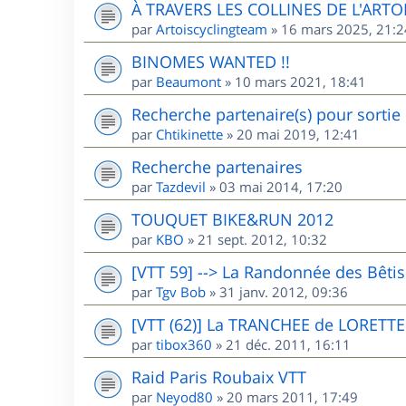
À TRAVERS LES COLLINES DE L'ARTO
par
Artoiscyclingteam
»
16 mars 2025, 21:2
BINOMES WANTED !!
par
Beaumont
»
10 mars 2021, 18:41
Recherche partenaire(s) pour sorti
par
Chtikinette
»
20 mai 2019, 12:41
Recherche partenaires
par
Tazdevil
»
03 mai 2014, 17:20
TOUQUET BIKE&RUN 2012
par
KBO
»
21 sept. 2012, 10:32
[VTT 59] --> La Randonnée des Bêti
par
Tgv Bob
»
31 janv. 2012, 09:36
[VTT (62)] La TRANCHEE de LORETTE
par
tibox360
»
21 déc. 2011, 16:11
Raid Paris Roubaix VTT
par
Neyod80
»
20 mars 2011, 17:49