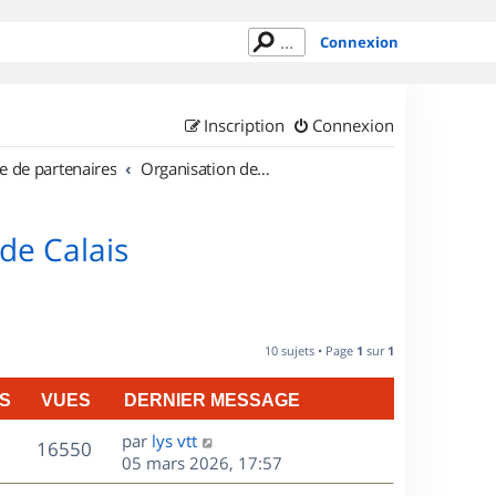
Connexion
Inscription
Connexion
e de partenaires
Organisation de sorties en région Nord Pas de Calais
de Calais
10 sujets • Page
1
sur
1
S
VUES
DERNIER MESSAGE
D
par
lys vtt
V
16550
e
05 mars 2026, 17:57
r
u