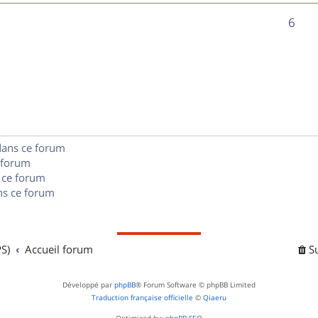
n
é
e
o
R
6
s
p
s
n
é
e
o
s
p
s
n
e
o
s
s
n
e
dans ce forum
s
s
 forum
e
 ce forum
s ce forum
s
S)
Accueil forum
S
Développé par
phpBB
® Forum Software © phpBB Limited
Traduction française officielle
©
Qiaeru