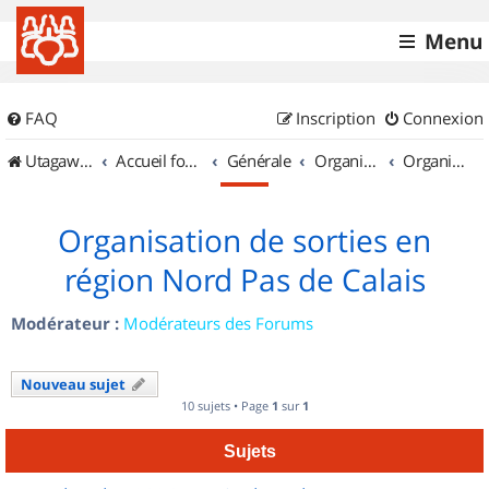
Menu
FAQ
Inscription
Connexion
UtagawaVTT (Randos VTT et VTTAE avec traces GPS)
Accueil forum
Générale
Organisation de sorties & Recherche de partenaires
Organisation de sorties en région Nord Pas de Calais
Organisation de sorties en
région Nord Pas de Calais
Modérateur :
Modérateurs des Forums
Nouveau sujet
10 sujets • Page
1
sur
1
Sujets