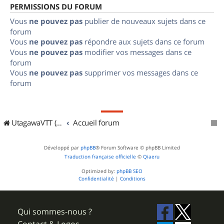
PERMISSIONS DU FORUM
Vous
ne pouvez pas
publier de nouveaux sujets dans ce
forum
Vous
ne pouvez pas
répondre aux sujets dans ce forum
Vous
ne pouvez pas
modifier vos messages dans ce
forum
Vous
ne pouvez pas
supprimer vos messages dans ce
forum
UtagawaVTT (Randos VTT et VTTAE avec traces GPS)
Accueil forum
Développé par
phpBB
® Forum Software © phpBB Limited
Traduction française officielle
©
Qiaeru
Optimized by:
phpBB SEO
Confidentialité
|
Conditions
Qui sommes-nous ?