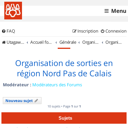
Menu
FAQ
Inscription
Connexion
UtagawaVTT (Randos VTT et VTTAE avec traces GPS)
Accueil forum
Générale
Organisation de sorties & Recherche de partenaires
Organisation de sorties en région Nord Pas de Calais
Organisation de sorties en
région Nord Pas de Calais
Modérateur :
Modérateurs des Forums
Nouveau sujet
10 sujets • Page
1
sur
1
Sujets