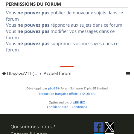
PERMISSIONS DU FORUM
Vous
ne pouvez pas
publier de nouveaux sujets dans ce
forum
Vous
ne pouvez pas
répondre aux sujets dans ce forum
Vous
ne pouvez pas
modifier vos messages dans ce
forum
Vous
ne pouvez pas
supprimer vos messages dans ce
forum
UtagawaVTT (Randos VTT et VTTAE avec traces GPS)
Accueil forum
Développé par
phpBB
® Forum Software © phpBB Limited
Traduction française officielle
©
Qiaeru
Optimized by:
phpBB SEO
Confidentialité
|
Conditions
Qui sommes-nous ?