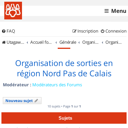
Menu
FAQ
Inscription
Connexion
UtagawaVTT (Randos VTT et VTTAE avec traces GPS)
Accueil forum
Générale
Organisation de sorties & Recherche de partenaires
Organisation de sorties en région Nord Pas de Calais
Organisation de sorties en
région Nord Pas de Calais
Modérateur :
Modérateurs des Forums
Nouveau sujet
10 sujets • Page
1
sur
1
Sujets