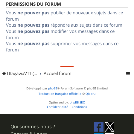
PERMISSIONS DU FORUM
Vous
ne pouvez pas
publier de nouveaux sujets dans ce
forum
Vous
ne pouvez pas
répondre aux sujets dans ce forum
Vous
ne pouvez pas
modifier vos messages dans ce
forum
Vous
ne pouvez pas
supprimer vos messages dans ce
forum
UtagawaVTT (Randos VTT et VTTAE avec traces GPS)
Accueil forum
Développé par
phpBB
® Forum Software © phpBB Limited
Traduction française officielle
©
Qiaeru
Optimized by:
phpBB SEO
Confidentialité
|
Conditions
Qui sommes-nous ?