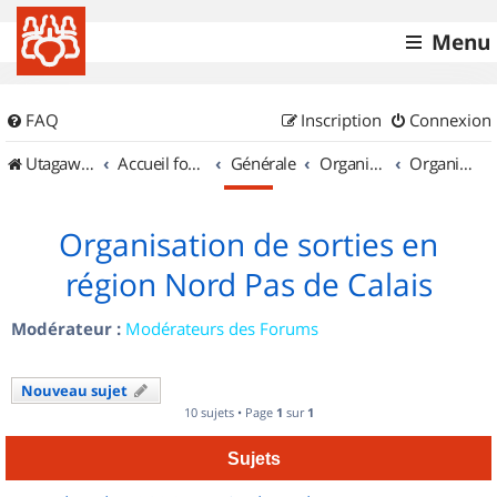
Menu
FAQ
Inscription
Connexion
UtagawaVTT (Randos VTT et VTTAE avec traces GPS)
Accueil forum
Générale
Organisation de sorties & Recherche de partenaires
Organisation de sorties en région Nord Pas de Calais
Organisation de sorties en
région Nord Pas de Calais
Modérateur :
Modérateurs des Forums
Nouveau sujet
10 sujets • Page
1
sur
1
Sujets