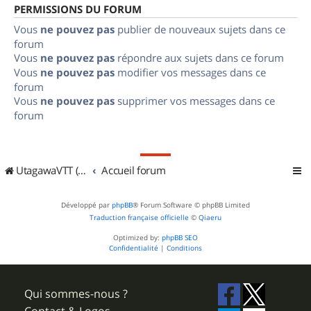
PERMISSIONS DU FORUM
Vous
ne pouvez pas
publier de nouveaux sujets dans ce
forum
Vous
ne pouvez pas
répondre aux sujets dans ce forum
Vous
ne pouvez pas
modifier vos messages dans ce
forum
Vous
ne pouvez pas
supprimer vos messages dans ce
forum
UtagawaVTT (Randos VTT et VTTAE avec traces GPS)
Accueil forum
Développé par
phpBB
® Forum Software © phpBB Limited
Traduction française officielle
©
Qiaeru
Optimized by:
phpBB SEO
Confidentialité
|
Conditions
Qui sommes-nous ?