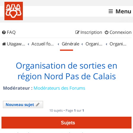
Menu
FAQ
Inscription
Connexion
UtagawaVTT (Randos VTT et VTTAE avec traces GPS)
Accueil forum
Générale
Organisation de sorties & Recherche de partenaires
Organisation de sorties en région Nord Pas de Calais
Organisation de sorties en
région Nord Pas de Calais
Modérateur :
Modérateurs des Forums
Nouveau sujet
10 sujets • Page
1
sur
1
Sujets