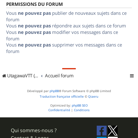
PERMISSIONS DU FORUM
Vous
ne pouvez pas
publier de nouveaux sujets dans ce
forum
Vous
ne pouvez pas
répondre aux sujets dans ce forum
Vous
ne pouvez pas
modifier vos messages dans ce
forum
Vous
ne pouvez pas
supprimer vos messages dans ce
forum
UtagawaVTT (Randos VTT et VTTAE avec traces GPS)
Accueil forum
Développé par
phpBB
® Forum Software © phpBB Limited
Traduction française officielle
©
Qiaeru
Optimized by:
phpBB SEO
Confidentialité
|
Conditions
Qui sommes-nous ?