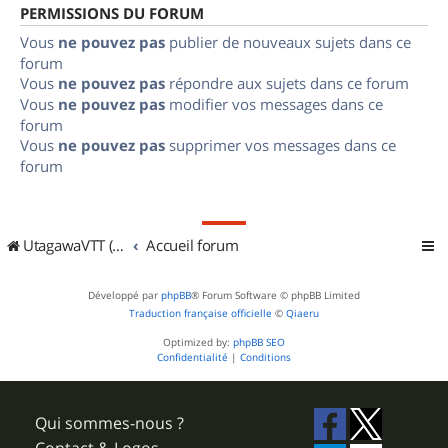
PERMISSIONS DU FORUM
Vous
ne pouvez pas
publier de nouveaux sujets dans ce
forum
Vous
ne pouvez pas
répondre aux sujets dans ce forum
Vous
ne pouvez pas
modifier vos messages dans ce
forum
Vous
ne pouvez pas
supprimer vos messages dans ce
forum
UtagawaVTT (Randos VTT et VTTAE avec traces GPS)
Accueil forum
Développé par
phpBB
® Forum Software © phpBB Limited
Traduction française officielle
©
Qiaeru
Optimized by:
phpBB SEO
Confidentialité
|
Conditions
Qui sommes-nous ?