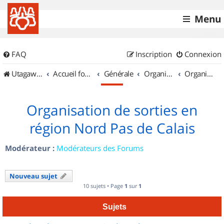
Menu
FAQ
Inscription
Connexion
UtagawaVTT (Randos VTT et VTTAE avec traces GPS)
Accueil forum
Générale
Organisation de sorties & Recherche de partenaires
Organisation de sorties en région Nord Pas de Calais
Organisation de sorties en
région Nord Pas de Calais
Modérateur :
Modérateurs des Forums
Nouveau sujet
10 sujets • Page
1
sur
1
Sujets