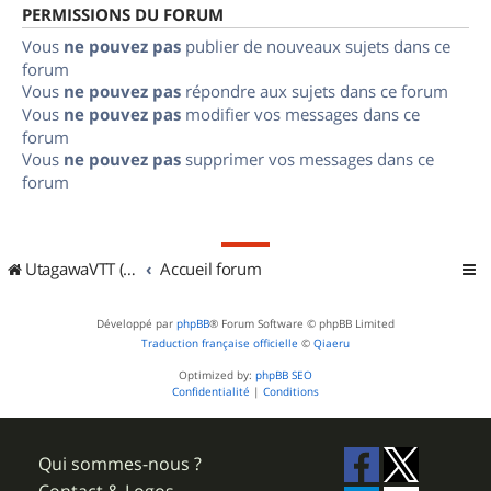
PERMISSIONS DU FORUM
Vous
ne pouvez pas
publier de nouveaux sujets dans ce
forum
Vous
ne pouvez pas
répondre aux sujets dans ce forum
Vous
ne pouvez pas
modifier vos messages dans ce
forum
Vous
ne pouvez pas
supprimer vos messages dans ce
forum
UtagawaVTT (Randos VTT et VTTAE avec traces GPS)
Accueil forum
Développé par
phpBB
® Forum Software © phpBB Limited
Traduction française officielle
©
Qiaeru
Optimized by:
phpBB SEO
Confidentialité
|
Conditions
Qui sommes-nous ?