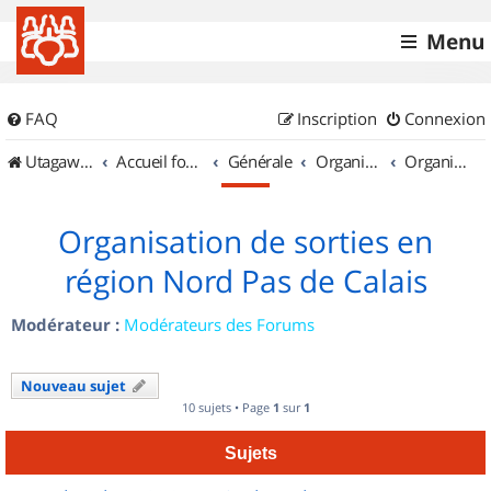
Menu
FAQ
Inscription
Connexion
UtagawaVTT (Randos VTT et VTTAE avec traces GPS)
Accueil forum
Générale
Organisation de sorties & Recherche de partenaires
Organisation de sorties en région Nord Pas de Calais
Organisation de sorties en
région Nord Pas de Calais
Modérateur :
Modérateurs des Forums
Nouveau sujet
10 sujets • Page
1
sur
1
Sujets