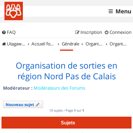
Menu
FAQ
Inscription
Connexion
UtagawaVTT (Randos VTT et VTTAE avec traces GPS)
Accueil forum
Générale
Organisation de sorties & Recherche de partenaires
Organisation de sorties en région Nord Pas de Calais
Organisation de sorties en
région Nord Pas de Calais
Modérateur :
Modérateurs des Forums
Nouveau sujet
10 sujets • Page
1
sur
1
Sujets