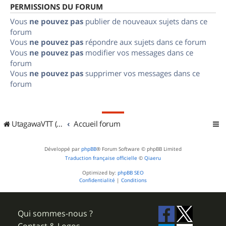
PERMISSIONS DU FORUM
Vous
ne pouvez pas
publier de nouveaux sujets dans ce
forum
Vous
ne pouvez pas
répondre aux sujets dans ce forum
Vous
ne pouvez pas
modifier vos messages dans ce
forum
Vous
ne pouvez pas
supprimer vos messages dans ce
forum
UtagawaVTT (Randos VTT et VTTAE avec traces GPS)
Accueil forum
Développé par
phpBB
® Forum Software © phpBB Limited
Traduction française officielle
©
Qiaeru
Optimized by:
phpBB SEO
Confidentialité
|
Conditions
Qui sommes-nous ?