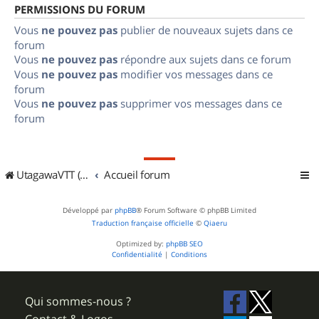
PERMISSIONS DU FORUM
Vous
ne pouvez pas
publier de nouveaux sujets dans ce
forum
Vous
ne pouvez pas
répondre aux sujets dans ce forum
Vous
ne pouvez pas
modifier vos messages dans ce
forum
Vous
ne pouvez pas
supprimer vos messages dans ce
forum
UtagawaVTT (Randos VTT et VTTAE avec traces GPS)
Accueil forum
Développé par
phpBB
® Forum Software © phpBB Limited
Traduction française officielle
©
Qiaeru
Optimized by:
phpBB SEO
Confidentialité
|
Conditions
Qui sommes-nous ?