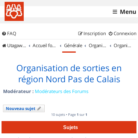
Menu
FAQ
Inscription
Connexion
UtagawaVTT (Randos VTT et VTTAE avec traces GPS)
Accueil forum
Générale
Organisation de sorties & Recherche de partenaires
Organisation de sorties en région Nord Pas de Calais
Organisation de sorties en
région Nord Pas de Calais
Modérateur :
Modérateurs des Forums
Nouveau sujet
10 sujets • Page
1
sur
1
Sujets