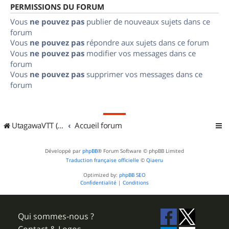
PERMISSIONS DU FORUM
Vous
ne pouvez pas
publier de nouveaux sujets dans ce
forum
Vous
ne pouvez pas
répondre aux sujets dans ce forum
Vous
ne pouvez pas
modifier vos messages dans ce
forum
Vous
ne pouvez pas
supprimer vos messages dans ce
forum
UtagawaVTT (Randos VTT et VTTAE avec traces GPS)
Accueil forum
Développé par
phpBB
® Forum Software © phpBB Limited
Traduction française officielle
©
Qiaeru
Optimized by:
phpBB SEO
Confidentialité
|
Conditions
Qui sommes-nous ?