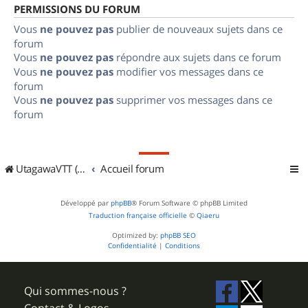
PERMISSIONS DU FORUM
Vous
ne pouvez pas
publier de nouveaux sujets dans ce
forum
Vous
ne pouvez pas
répondre aux sujets dans ce forum
Vous
ne pouvez pas
modifier vos messages dans ce
forum
Vous
ne pouvez pas
supprimer vos messages dans ce
forum
UtagawaVTT (Randos VTT et VTTAE avec traces GPS)
Accueil forum
Développé par
phpBB
® Forum Software © phpBB Limited
Traduction française officielle
©
Qiaeru
Optimized by:
phpBB SEO
Confidentialité
|
Conditions
Qui sommes-nous ?