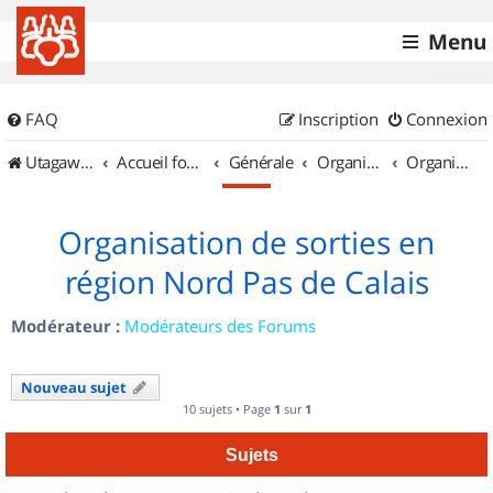
Menu
FAQ
Inscription
Connexion
UtagawaVTT (Randos VTT et VTTAE avec traces GPS)
Accueil forum
Générale
Organisation de sorties & Recherche de partenaires
Organisation de sorties en région Nord Pas de Calais
Organisation de sorties en
région Nord Pas de Calais
Modérateur :
Modérateurs des Forums
Nouveau sujet
10 sujets • Page
1
sur
1
Sujets