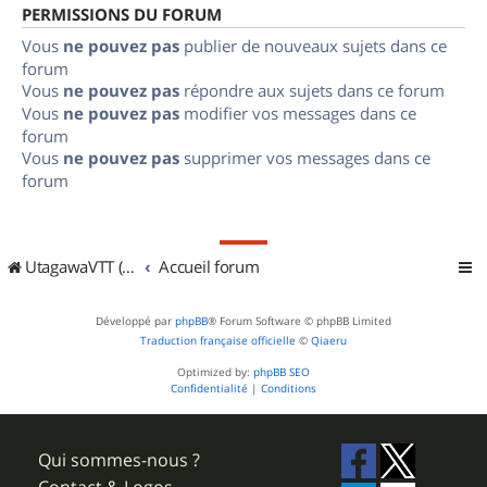
PERMISSIONS DU FORUM
Vous
ne pouvez pas
publier de nouveaux sujets dans ce
forum
Vous
ne pouvez pas
répondre aux sujets dans ce forum
Vous
ne pouvez pas
modifier vos messages dans ce
forum
Vous
ne pouvez pas
supprimer vos messages dans ce
forum
UtagawaVTT (Randos VTT et VTTAE avec traces GPS)
Accueil forum
Développé par
phpBB
® Forum Software © phpBB Limited
Traduction française officielle
©
Qiaeru
Optimized by:
phpBB SEO
Confidentialité
|
Conditions
Qui sommes-nous ?