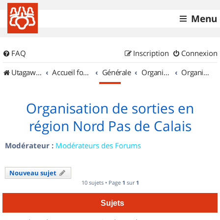
Menu
FAQ
Inscription
Connexion
UtagawaVTT (Randos VTT et VTTAE avec traces GPS)
Accueil forum
Générale
Organisation de sorties & Recherche de partenaires
Organisation de sorties en région Nord Pas de Calais
Organisation de sorties en
région Nord Pas de Calais
Modérateur :
Modérateurs des Forums
Nouveau sujet
10 sujets • Page
1
sur
1
Sujets