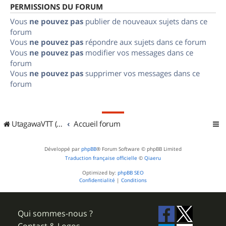
PERMISSIONS DU FORUM
Vous
ne pouvez pas
publier de nouveaux sujets dans ce
forum
Vous
ne pouvez pas
répondre aux sujets dans ce forum
Vous
ne pouvez pas
modifier vos messages dans ce
forum
Vous
ne pouvez pas
supprimer vos messages dans ce
forum
UtagawaVTT (Randos VTT et VTTAE avec traces GPS)
Accueil forum
Développé par
phpBB
® Forum Software © phpBB Limited
Traduction française officielle
©
Qiaeru
Optimized by:
phpBB SEO
Confidentialité
|
Conditions
Qui sommes-nous ?