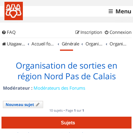
Menu
FAQ
Inscription
Connexion
UtagawaVTT (Randos VTT et VTTAE avec traces GPS)
Accueil forum
Générale
Organisation de sorties & Recherche de partenaires
Organisation de sorties en région Nord Pas de Calais
Organisation de sorties en
région Nord Pas de Calais
Modérateur :
Modérateurs des Forums
Nouveau sujet
10 sujets • Page
1
sur
1
Sujets