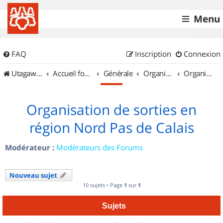
Menu
FAQ
Inscription
Connexion
UtagawaVTT (Randos VTT et VTTAE avec traces GPS)
Accueil forum
Générale
Organisation de sorties & Recherche de partenaires
Organisation de sorties en région Nord Pas de Calais
Organisation de sorties en
région Nord Pas de Calais
Modérateur :
Modérateurs des Forums
Nouveau sujet
10 sujets • Page
1
sur
1
Sujets