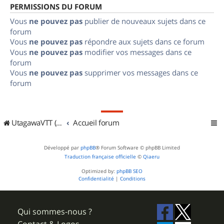
PERMISSIONS DU FORUM
Vous
ne pouvez pas
publier de nouveaux sujets dans ce
forum
Vous
ne pouvez pas
répondre aux sujets dans ce forum
Vous
ne pouvez pas
modifier vos messages dans ce
forum
Vous
ne pouvez pas
supprimer vos messages dans ce
forum
UtagawaVTT (Randos VTT et VTTAE avec traces GPS)
Accueil forum
Développé par
phpBB
® Forum Software © phpBB Limited
Traduction française officielle
©
Qiaeru
Optimized by:
phpBB SEO
Confidentialité
|
Conditions
Qui sommes-nous ?