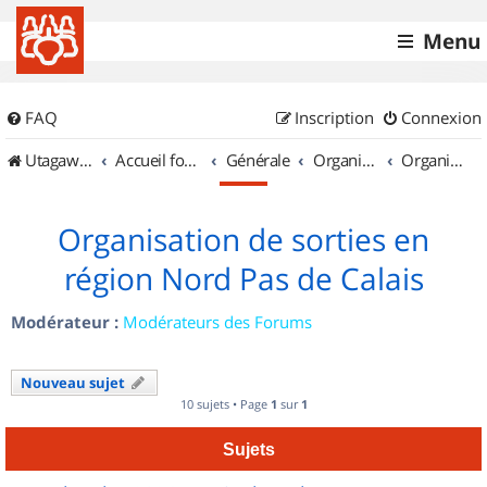
Menu
FAQ
Inscription
Connexion
UtagawaVTT (Randos VTT et VTTAE avec traces GPS)
Accueil forum
Générale
Organisation de sorties & Recherche de partenaires
Organisation de sorties en région Nord Pas de Calais
Organisation de sorties en
région Nord Pas de Calais
Modérateur :
Modérateurs des Forums
Nouveau sujet
10 sujets • Page
1
sur
1
Sujets