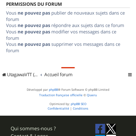
PERMISSIONS DU FORUM
Vous
ne pouvez pas
publier de nouveaux sujets dans ce
forum
Vous
ne pouvez pas
répondre aux sujets dans ce forum
Vous
ne pouvez pas
modifier vos messages dans ce
forum
Vous
ne pouvez pas
supprimer vos messages dans ce
forum
UtagawaVTT (Randos VTT et VTTAE avec traces GPS)
Accueil forum
Développé par
phpBB
® Forum Software © phpBB Limited
Traduction française officielle
©
Qiaeru
Optimized by:
phpBB SEO
Confidentialité
|
Conditions
Qui sommes-nous ?