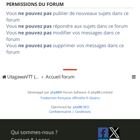
PERMISSIONS DU FORUM
Vous
ne pouvez pas
publier de nouveaux sujets dans ce
forum
Vous
ne pouvez pas
répondre aux sujets dans ce forum
Vous
ne pouvez pas
modifier vos messages dans ce
forum
Vous
ne pouvez pas
supprimer vos messages dans ce
forum
UtagawaVTT (Randos VTT et VTTAE avec traces GPS)
Accueil forum
Développé par
phpBB
® Forum Software © phpBB Limited
Traduction française officielle
©
Qiaeru
Optimized by:
phpBB SEO
Confidentialité
|
Conditions
Qui sommes-nous ?