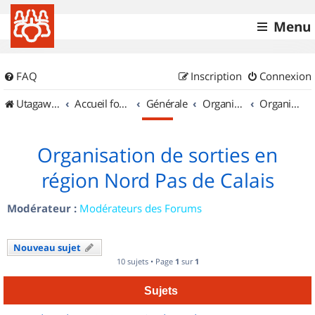
Menu
FAQ
Inscription
Connexion
UtagawaVTT (Randos VTT et VTTAE avec traces GPS)
Accueil forum
Générale
Organisation de sorties & Recherche de partenaires
Organisation de sorties en région Nord Pas de Calais
Organisation de sorties en
région Nord Pas de Calais
Modérateur :
Modérateurs des Forums
Nouveau sujet
10 sujets • Page
1
sur
1
Sujets