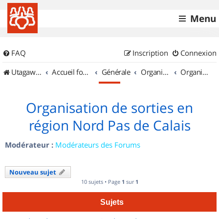
Menu
FAQ
Inscription
Connexion
UtagawaVTT (Randos VTT et VTTAE avec traces GPS)
Accueil forum
Générale
Organisation de sorties & Recherche de partenaires
Organisation de sorties en région Nord Pas de Calais
Organisation de sorties en
région Nord Pas de Calais
Modérateur :
Modérateurs des Forums
Nouveau sujet
10 sujets • Page
1
sur
1
Sujets