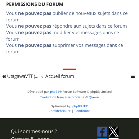
PERMISSIONS DU FORUM
Vous
ne pouvez pas
publier de nouveaux sujets dans ce
forum
Vous
ne pouvez pas
répondre aux sujets dans ce forum
Vous
ne pouvez pas
modifier vos messages dans ce
forum
Vous
ne pouvez pas
supprimer vos messages dans ce
forum
UtagawaVTT (Randos VTT et VTTAE avec traces GPS)
Accueil forum
Développé par
phpBB
® Forum Software © phpBB Limited
Traduction française officielle
©
Qiaeru
Optimized by:
phpBB SEO
Confidentialité
|
Conditions
Qui sommes-nous ?