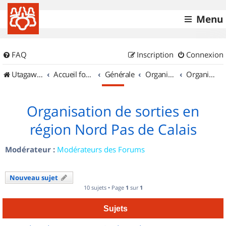
Menu
FAQ
Inscription
Connexion
UtagawaVTT (Randos VTT et VTTAE avec traces GPS)
Accueil forum
Générale
Organisation de sorties & Recherche de partenaires
Organisation de sorties en région Nord Pas de Calais
Organisation de sorties en
région Nord Pas de Calais
Modérateur :
Modérateurs des Forums
Nouveau sujet
10 sujets • Page
1
sur
1
Sujets