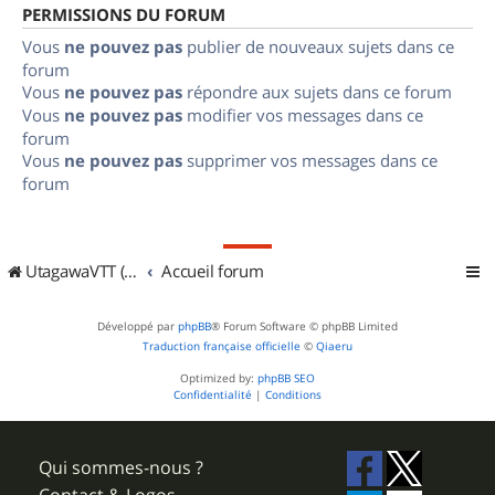
PERMISSIONS DU FORUM
Vous
ne pouvez pas
publier de nouveaux sujets dans ce
forum
Vous
ne pouvez pas
répondre aux sujets dans ce forum
Vous
ne pouvez pas
modifier vos messages dans ce
forum
Vous
ne pouvez pas
supprimer vos messages dans ce
forum
UtagawaVTT (Randos VTT et VTTAE avec traces GPS)
Accueil forum
Développé par
phpBB
® Forum Software © phpBB Limited
Traduction française officielle
©
Qiaeru
Optimized by:
phpBB SEO
Confidentialité
|
Conditions
Qui sommes-nous ?