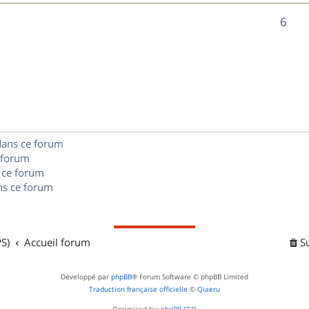
n
é
e
o
R
6
s
p
s
n
é
e
o
s
p
s
n
e
o
s
s
n
e
dans ce forum
s
s
 forum
e
 ce forum
s ce forum
s
S)
Accueil forum
S
Développé par
phpBB
® Forum Software © phpBB Limited
Traduction française officielle
©
Qiaeru