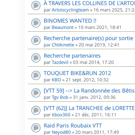
À TRAVERS LES COLLINES DE L'ARTO
par
Artoiscyclingteam
»
16 mars 2025, 21:2
BINOMES WANTED !!
par
Beaumont
»
10 mars 2021, 18:41
Recherche partenaire(s) pour sorti
par
Chtikinette
»
20 mai 2019, 12:41
Recherche partenaires
par
Tazdevil
»
03 mai 2014, 17:20
TOUQUET BIKE&RUN 2012
par
KBO
»
21 sept. 2012, 10:32
[VTT 59] --> La Randonnée des Bêti
par
Tgv Bob
»
31 janv. 2012, 09:36
[VTT (62)] La TRANCHEE de LORETTE
par
tibox360
»
21 déc. 2011, 16:11
Raid Paris Roubaix VTT
par
Neyod80
»
20 mars 2011, 17:49