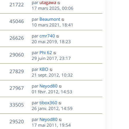
D
par
utagawa
n
V
21722
e
e
17 mars 2025, 00:06
i
r
u
e
s
D
par
Beaumont
n
r
V
45046
e
e
10 mars 2021, 18:41
i
m
r
u
e
e
s
D
par
cmr740
n
r
V
s
26626
e
e
20 mai 2019, 18:23
i
m
s
r
u
e
e
a
s
D
par
Phi 62
n
r
V
s
29060
g
e
e
29 juin 2017, 23:17
i
m
s
e
r
u
e
e
a
s
D
par
KBO
n
r
V
s
27829
g
e
e
21 sept. 2012, 10:32
i
m
s
e
r
u
e
e
a
s
D
par
Neyod80
n
r
V
s
27967
g
e
e
01 févr. 2012, 14:53
i
m
s
e
r
u
e
e
a
s
D
par
tibox360
n
r
V
s
33505
g
e
e
26 janv. 2012, 14:59
i
m
s
e
r
u
e
e
a
s
D
par
Neyod80
n
r
V
s
29520
g
e
e
17 mai 2011, 19:54
i
m
s
e