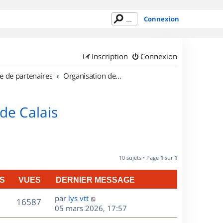
Connexion
Inscription
Connexion
e de partenaires
Organisation de sorties en région Nord Pas de Calais
de Calais
10 sujets • Page
1
sur
1
S
VUES
DERNIER MESSAGE
D
par
lys vtt
V
16587
e
05 mars 2026, 17:57
r
u