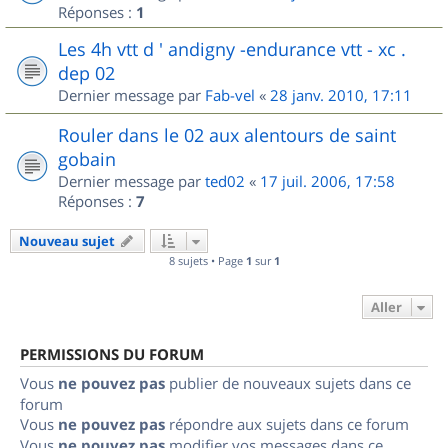
Réponses :
1
Les 4h vtt d ' andigny -endurance vtt - xc .
dep 02
Dernier message par
Fab-vel
«
28 janv. 2010, 17:11
Rouler dans le 02 aux alentours de saint
gobain
Dernier message par
ted02
«
17 juil. 2006, 17:58
Réponses :
7
Nouveau sujet
8 sujets • Page
1
sur
1
Aller
PERMISSIONS DU FORUM
Vous
ne pouvez pas
publier de nouveaux sujets dans ce
forum
Vous
ne pouvez pas
répondre aux sujets dans ce forum
Vous
ne pouvez pas
modifier vos messages dans ce