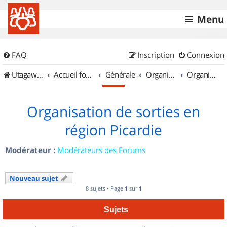
Menu
FAQ
Inscription
Connexion
UtagawaVTT (Randos VTT et VTTAE avec traces GPS)
Accueil forum
Générale
Organisation de sorties & Recherche de partenaires
Organisation de sorties en région Picardie
Organisation de sorties en
région Picardie
Modérateur :
Modérateurs des Forums
Nouveau sujet
8 sujets • Page
1
sur
1
Sujets