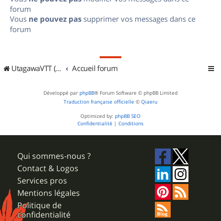
forum
Vous
ne pouvez pas
supprimer vos messages dans ce
forum
UtagawaVTT (Randos VTT et VTTAE avec traces GPS)
Accueil forum
Développé par
phpBB
® Forum Software © phpBB Limited
Traduction française officielle
©
Qiaeru
Optimized by:
phpBB SEO
Confidentialité
|
Conditions
Qui sommes-nous ?
Contact & Logos
Services pros
Mentions légales
Politique de
confidentialité