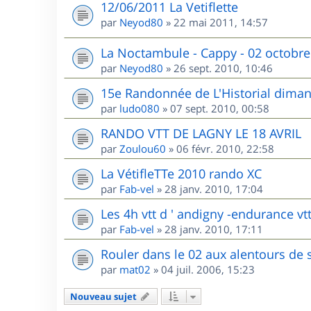
12/06/2011 La Vetiflette
par
Neyod80
»
22 mai 2011, 14:57
La Noctambule - Cappy - 02 octobre
par
Neyod80
»
26 sept. 2010, 10:46
15e Randonnée de L'Historial dima
par
ludo080
»
07 sept. 2010, 00:58
RANDO VTT DE LAGNY LE 18 AVRIL
par
Zoulou60
»
06 févr. 2010, 22:58
La VétifleTTe 2010 rando XC
par
Fab-vel
»
28 janv. 2010, 17:04
Les 4h vtt d ' andigny -endurance vtt
par
Fab-vel
»
28 janv. 2010, 17:11
Rouler dans le 02 aux alentours de 
par
mat02
»
04 juil. 2006, 15:23
Nouveau sujet