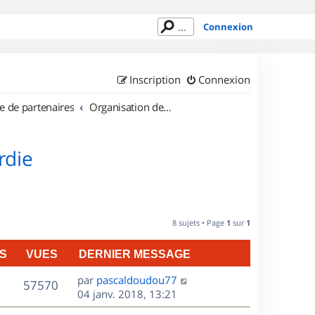
Connexion
Inscription
Connexion
e de partenaires
Organisation de sorties en région Picardie
rdie
8 sujets • Page
1
sur
1
S
VUES
DERNIER MESSAGE
D
par
pascaldoudou77
V
57570
e
04 janv. 2018, 13:21
r
u