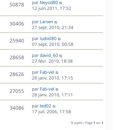
D
par
Neyod80
n
V
50878
e
e
12 juin 2011, 17:52
i
r
u
e
s
n
r
D
par
Larsen
V
30406
e
i
m
e
27 sept. 2010, 21:34
e
e
r
u
s
r
s
D
par
ludo080
n
V
25940
m
s
e
e
07 sept. 2010, 00:58
i
e
a
r
u
e
s
s
D
g
par
david_60
n
r
V
28658
s
e
e
e
27 févr. 2010, 18:38
i
m
a
r
u
e
e
s
D
g
par
Fab-vel
n
r
V
s
28626
e
e
e
28 janv. 2010, 17:15
i
m
s
r
u
e
e
a
s
D
par
Fab-vel
n
r
V
s
27055
g
e
e
28 janv. 2010, 17:11
i
m
s
e
r
u
e
e
a
s
D
par
ted02
n
r
V
s
34086
g
e
e
17 juil. 2006, 17:58
i
m
s
e
r
u
e
e
a
s
n
r
8 sujets • Page
1
sur
1
s
g
e
i
m
s