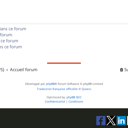
s
n
e
o
s
s
n
e
dans ce forum
s
s
 forum
e
 ce forum
s ce forum
s
S)
Accueil forum
S
Développé par
phpBB
® Forum Software © phpBB Limited
Traduction française officielle
©
Qiaeru
Optimized by:
phpBB SEO
Confidentialité
|
Conditions