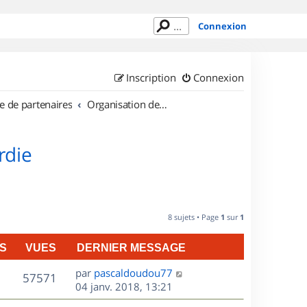
Connexion
Inscription
Connexion
e de partenaires
Organisation de sorties en région Picardie
rdie
8 sujets • Page
1
sur
1
S
VUES
DERNIER MESSAGE
D
par
pascaldoudou77
V
57571
e
04 janv. 2018, 13:21
r
u