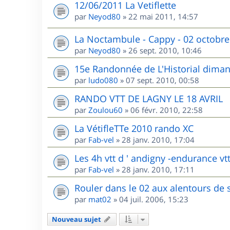
12/06/2011 La Vetiflette
par
Neyod80
»
22 mai 2011, 14:57
La Noctambule - Cappy - 02 octobre
par
Neyod80
»
26 sept. 2010, 10:46
15e Randonnée de L'Historial dima
par
ludo080
»
07 sept. 2010, 00:58
RANDO VTT DE LAGNY LE 18 AVRIL
par
Zoulou60
»
06 févr. 2010, 22:58
La VétifleTTe 2010 rando XC
par
Fab-vel
»
28 janv. 2010, 17:04
Les 4h vtt d ' andigny -endurance vtt
par
Fab-vel
»
28 janv. 2010, 17:11
Rouler dans le 02 aux alentours de 
par
mat02
»
04 juil. 2006, 15:23
Nouveau sujet