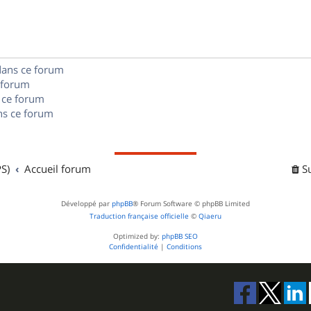
s
n
e
o
s
s
n
e
dans ce forum
s
s
 forum
e
 ce forum
s ce forum
s
S)
Accueil forum
S
Développé par
phpBB
® Forum Software © phpBB Limited
Traduction française officielle
©
Qiaeru
Optimized by:
phpBB SEO
Confidentialité
|
Conditions