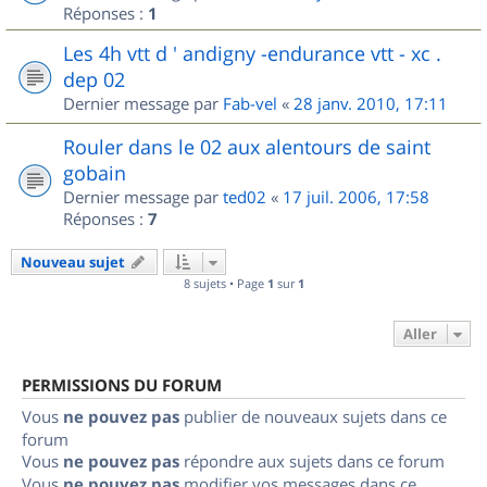
Réponses :
1
Les 4h vtt d ' andigny -endurance vtt - xc .
dep 02
Dernier message par
Fab-vel
«
28 janv. 2010, 17:11
Rouler dans le 02 aux alentours de saint
gobain
Dernier message par
ted02
«
17 juil. 2006, 17:58
Réponses :
7
Nouveau sujet
8 sujets • Page
1
sur
1
Aller
PERMISSIONS DU FORUM
Vous
ne pouvez pas
publier de nouveaux sujets dans ce
forum
Vous
ne pouvez pas
répondre aux sujets dans ce forum
Vous
ne pouvez pas
modifier vos messages dans ce