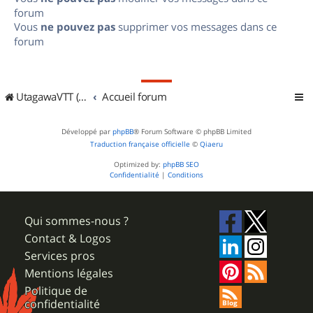
forum
Vous
ne pouvez pas
supprimer vos messages dans ce
forum
UtagawaVTT (Randos VTT et VTTAE avec traces GPS)
Accueil forum
Développé par
phpBB
® Forum Software © phpBB Limited
Traduction française officielle
©
Qiaeru
Optimized by:
phpBB SEO
Confidentialité
|
Conditions
Qui sommes-nous ?
Contact & Logos
Services pros
Mentions légales
Politique de
confidentialité