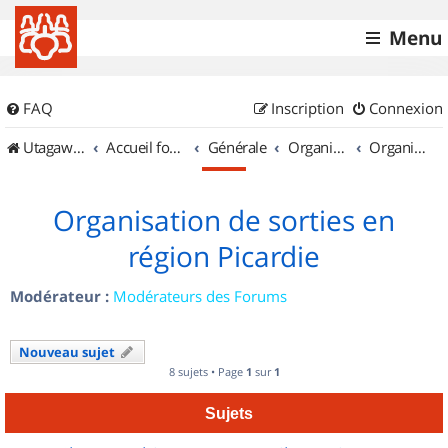
Menu
FAQ
Inscription
Connexion
UtagawaVTT (Randos VTT et VTTAE avec traces GPS)
Accueil forum
Générale
Organisation de sorties & Recherche de partenaires
Organisation de sorties en région Picardie
Organisation de sorties en
région Picardie
Modérateur :
Modérateurs des Forums
Nouveau sujet
8 sujets • Page
1
sur
1
Sujets