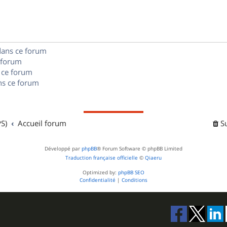
s
n
e
o
s
s
n
e
dans ce forum
s
s
 forum
e
 ce forum
s ce forum
s
S)
Accueil forum
S
Développé par
phpBB
® Forum Software © phpBB Limited
Traduction française officielle
©
Qiaeru
Optimized by:
phpBB SEO
Confidentialité
|
Conditions