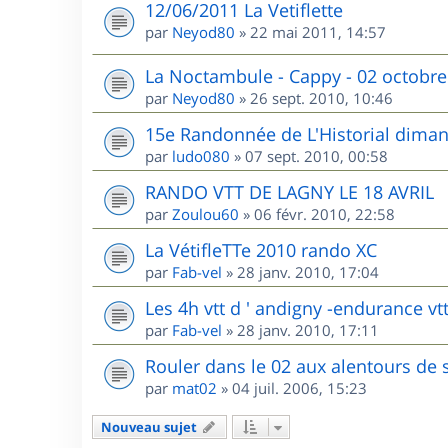
12/06/2011 La Vetiflette
par
Neyod80
»
22 mai 2011, 14:57
La Noctambule - Cappy - 02 octobre
par
Neyod80
»
26 sept. 2010, 10:46
15e Randonnée de L'Historial dima
par
ludo080
»
07 sept. 2010, 00:58
RANDO VTT DE LAGNY LE 18 AVRIL
par
Zoulou60
»
06 févr. 2010, 22:58
La VétifleTTe 2010 rando XC
par
Fab-vel
»
28 janv. 2010, 17:04
Les 4h vtt d ' andigny -endurance vtt
par
Fab-vel
»
28 janv. 2010, 17:11
Rouler dans le 02 aux alentours de 
par
mat02
»
04 juil. 2006, 15:23
Nouveau sujet