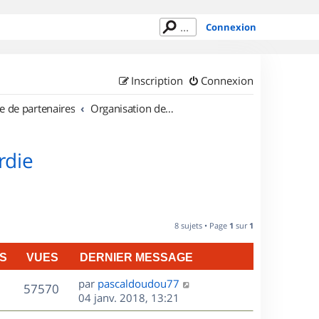
Connexion
Inscription
Connexion
e de partenaires
Organisation de sorties en région Picardie
rdie
8 sujets • Page
1
sur
1
S
VUES
DERNIER MESSAGE
D
par
pascaldoudou77
V
57570
e
04 janv. 2018, 13:21
r
u