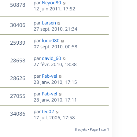
D
par
Neyod80
n
V
50878
e
e
12 juin 2011, 17:52
i
r
u
e
s
n
r
D
par
Larsen
V
30406
e
i
m
e
27 sept. 2010, 21:34
e
e
r
u
s
r
s
D
par
ludo080
n
V
25939
m
s
e
e
07 sept. 2010, 00:58
i
e
a
r
u
e
s
s
D
g
par
david_60
n
r
V
28658
s
e
e
e
27 févr. 2010, 18:38
i
m
a
r
u
e
e
s
D
g
par
Fab-vel
n
r
V
s
28626
e
e
e
28 janv. 2010, 17:15
i
m
s
r
u
e
e
a
s
D
par
Fab-vel
n
r
V
s
27055
g
e
e
28 janv. 2010, 17:11
i
m
s
e
r
u
e
e
a
s
D
par
ted02
n
r
V
s
34086
g
e
e
17 juil. 2006, 17:58
i
m
s
e
r
u
e
e
a
s
n
r
8 sujets • Page
1
sur
1
s
g
e
i
m
s