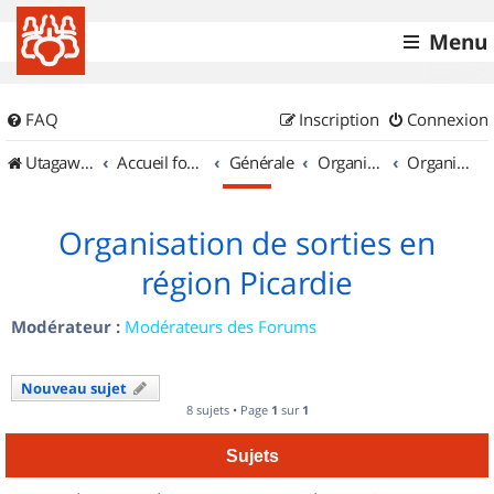
Menu
FAQ
Inscription
Connexion
UtagawaVTT (Randos VTT et VTTAE avec traces GPS)
Accueil forum
Générale
Organisation de sorties & Recherche de partenaires
Organisation de sorties en région Picardie
Organisation de sorties en
région Picardie
Modérateur :
Modérateurs des Forums
Nouveau sujet
8 sujets • Page
1
sur
1
Sujets