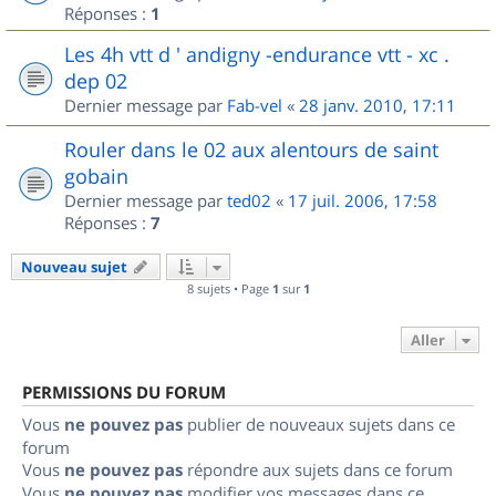
Réponses :
1
Les 4h vtt d ' andigny -endurance vtt - xc .
dep 02
Dernier message par
Fab-vel
«
28 janv. 2010, 17:11
Rouler dans le 02 aux alentours de saint
gobain
Dernier message par
ted02
«
17 juil. 2006, 17:58
Réponses :
7
Nouveau sujet
8 sujets • Page
1
sur
1
Aller
PERMISSIONS DU FORUM
Vous
ne pouvez pas
publier de nouveaux sujets dans ce
forum
Vous
ne pouvez pas
répondre aux sujets dans ce forum
Vous
ne pouvez pas
modifier vos messages dans ce