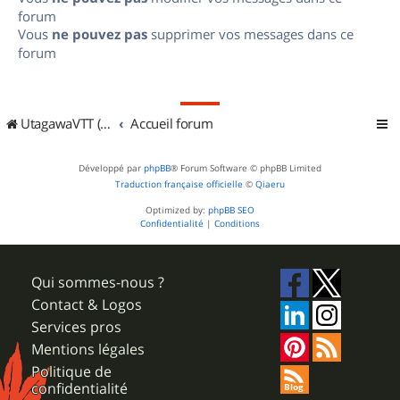
forum
Vous
ne pouvez pas
supprimer vos messages dans ce
forum
UtagawaVTT (Randos VTT et VTTAE avec traces GPS)
Accueil forum
Développé par
phpBB
® Forum Software © phpBB Limited
Traduction française officielle
©
Qiaeru
Optimized by:
phpBB SEO
Confidentialité
|
Conditions
Qui sommes-nous ?
Contact & Logos
Services pros
Mentions légales
Politique de
confidentialité