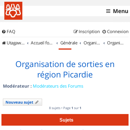
Menu
FAQ
Inscription
Connexion
UtagawaVTT (Randos VTT et VTTAE avec traces GPS)
Accueil forum
Générale
Organisation de sorties & Recherche de partenaires
Organisation de sorties en région Picardie
Organisation de sorties en
région Picardie
Modérateur :
Modérateurs des Forums
Nouveau sujet
8 sujets • Page
1
sur
1
Sujets