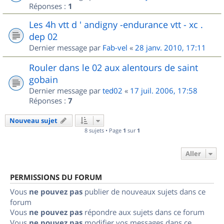
Réponses :
1
Les 4h vtt d ' andigny -endurance vtt - xc .
dep 02
Dernier message par
Fab-vel
«
28 janv. 2010, 17:11
Rouler dans le 02 aux alentours de saint
gobain
Dernier message par
ted02
«
17 juil. 2006, 17:58
Réponses :
7
Nouveau sujet
8 sujets • Page
1
sur
1
Aller
PERMISSIONS DU FORUM
Vous
ne pouvez pas
publier de nouveaux sujets dans ce
forum
Vous
ne pouvez pas
répondre aux sujets dans ce forum
Vous
ne pouvez pas
modifier vos messages dans ce