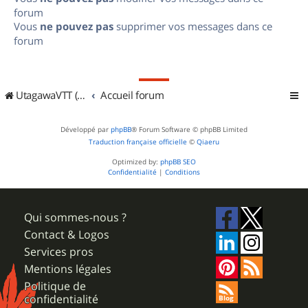
forum
Vous
ne pouvez pas
supprimer vos messages dans ce
forum
UtagawaVTT (Randos VTT et VTTAE avec traces GPS)
Accueil forum
Développé par
phpBB
® Forum Software © phpBB Limited
Traduction française officielle
©
Qiaeru
Optimized by:
phpBB SEO
Confidentialité
|
Conditions
Qui sommes-nous ?
Contact & Logos
Services pros
Mentions légales
Politique de
confidentialité