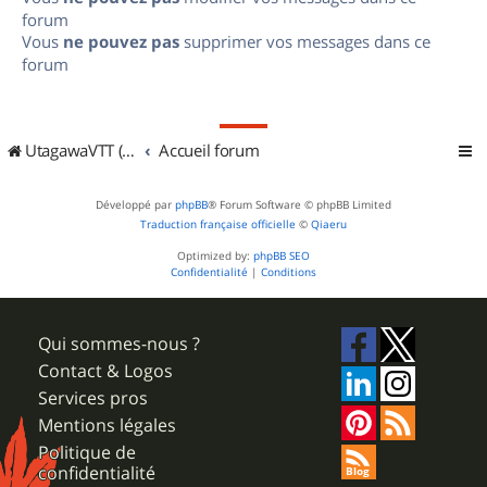
forum
Vous
ne pouvez pas
supprimer vos messages dans ce
forum
UtagawaVTT (Randos VTT et VTTAE avec traces GPS)
Accueil forum
Développé par
phpBB
® Forum Software © phpBB Limited
Traduction française officielle
©
Qiaeru
Optimized by:
phpBB SEO
Confidentialité
|
Conditions
Qui sommes-nous ?
Contact & Logos
Services pros
Mentions légales
Politique de
confidentialité