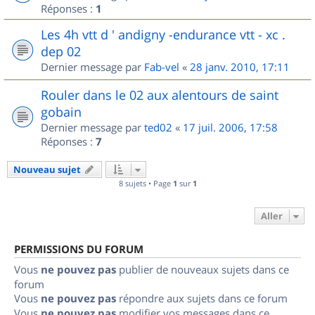
Réponses :
1
Les 4h vtt d ' andigny -endurance vtt - xc .
dep 02
Dernier message par
Fab-vel
«
28 janv. 2010, 17:11
Rouler dans le 02 aux alentours de saint
gobain
Dernier message par
ted02
«
17 juil. 2006, 17:58
Réponses :
7
Nouveau sujet
8 sujets • Page
1
sur
1
Aller
PERMISSIONS DU FORUM
Vous
ne pouvez pas
publier de nouveaux sujets dans ce
forum
Vous
ne pouvez pas
répondre aux sujets dans ce forum
Vous
ne pouvez pas
modifier vos messages dans ce