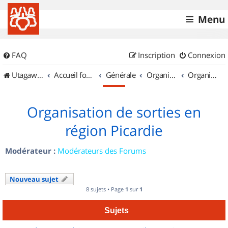
Menu
FAQ
Inscription
Connexion
UtagawaVTT (Randos VTT et VTTAE avec traces GPS)
Accueil forum
Générale
Organisation de sorties & Recherche de partenaires
Organisation de sorties en région Picardie
Organisation de sorties en
région Picardie
Modérateur :
Modérateurs des Forums
Nouveau sujet
8 sujets • Page
1
sur
1
Sujets