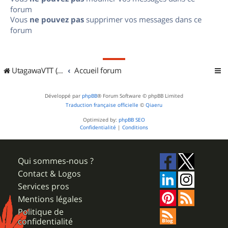
forum
Vous
ne pouvez pas
supprimer vos messages dans ce
forum
UtagawaVTT (Randos VTT et VTTAE avec traces GPS)
Accueil forum
Développé par
phpBB
® Forum Software © phpBB Limited
Traduction française officielle
©
Qiaeru
Optimized by:
phpBB SEO
Confidentialité
|
Conditions
Qui sommes-nous ?
Contact & Logos
Services pros
Mentions légales
Politique de
confidentialité