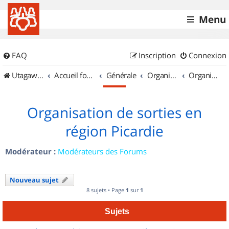
Menu
FAQ
Inscription
Connexion
UtagawaVTT (Randos VTT et VTTAE avec traces GPS)
Accueil forum
Générale
Organisation de sorties & Recherche de partenaires
Organisation de sorties en région Picardie
Organisation de sorties en
région Picardie
Modérateur :
Modérateurs des Forums
Nouveau sujet
8 sujets • Page
1
sur
1
Sujets