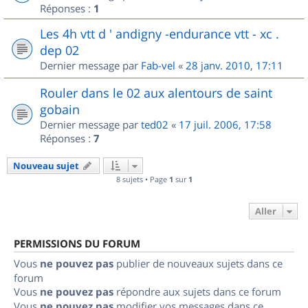
Réponses :
1
Les 4h vtt d ' andigny -endurance vtt - xc .
dep 02
Dernier message par
Fab-vel
«
28 janv. 2010, 17:11
Rouler dans le 02 aux alentours de saint
gobain
Dernier message par
ted02
«
17 juil. 2006, 17:58
Réponses :
7
Nouveau sujet
8 sujets • Page
1
sur
1
Aller
PERMISSIONS DU FORUM
Vous
ne pouvez pas
publier de nouveaux sujets dans ce
forum
Vous
ne pouvez pas
répondre aux sujets dans ce forum
Vous
ne pouvez pas
modifier vos messages dans ce