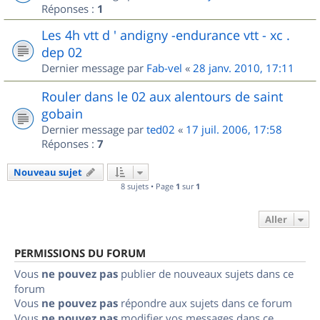
Réponses :
1
Les 4h vtt d ' andigny -endurance vtt - xc .
dep 02
Dernier message par
Fab-vel
«
28 janv. 2010, 17:11
Rouler dans le 02 aux alentours de saint
gobain
Dernier message par
ted02
«
17 juil. 2006, 17:58
Réponses :
7
Nouveau sujet
8 sujets • Page
1
sur
1
Aller
PERMISSIONS DU FORUM
Vous
ne pouvez pas
publier de nouveaux sujets dans ce
forum
Vous
ne pouvez pas
répondre aux sujets dans ce forum
Vous
ne pouvez pas
modifier vos messages dans ce