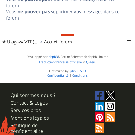
forum
Vous
ne pouvez pas
supprimer vos messages dans ce
forum
UtagawaVTT (Randos VTT et VTTAE avec traces GPS)
Accueil forum
Développé par
phpBB
® Forum Software © phpBB Limited
Traduction française officielle
©
Qiaeru
Optimized by:
phpBB SEO
Confidentialité
|
Conditions
Qui sommes-nous ?
Contact & Logos
Services pros
Mentions légales
Politique de
confidentialité