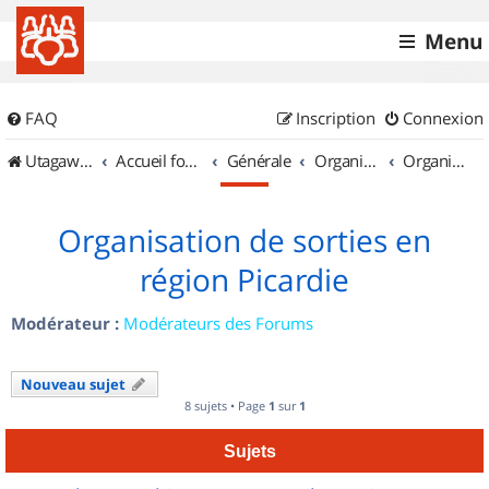
Menu
FAQ
Inscription
Connexion
UtagawaVTT (Randos VTT et VTTAE avec traces GPS)
Accueil forum
Générale
Organisation de sorties & Recherche de partenaires
Organisation de sorties en région Picardie
Organisation de sorties en
région Picardie
Modérateur :
Modérateurs des Forums
Nouveau sujet
8 sujets • Page
1
sur
1
Sujets