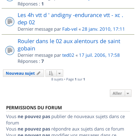
Réponses :
1
Les 4h vtt d ' andigny -endurance vtt - xc .
dep 02
Dernier message par
Fab-vel
«
28 janv. 2010, 17:11
Rouler dans le 02 aux alentours de saint
gobain
Dernier message par
ted02
«
17 juil. 2006, 17:58
Réponses :
7
Nouveau sujet
8 sujets • Page
1
sur
1
Aller
PERMISSIONS DU FORUM
Vous
ne pouvez pas
publier de nouveaux sujets dans ce
forum
Vous
ne pouvez pas
répondre aux sujets dans ce forum
Vous
ne pouvez pas
modifier vos messages dans ce