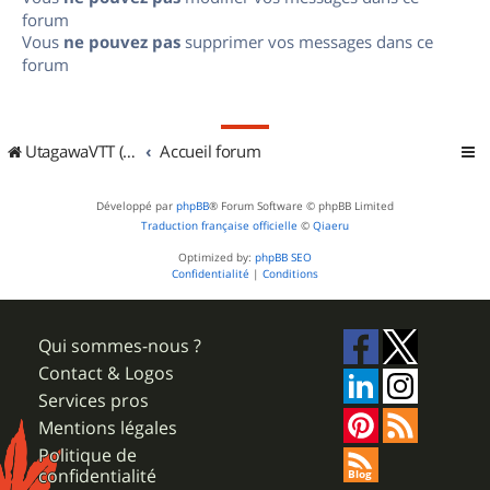
forum
Vous
ne pouvez pas
supprimer vos messages dans ce
forum
UtagawaVTT (Randos VTT et VTTAE avec traces GPS)
Accueil forum
Développé par
phpBB
® Forum Software © phpBB Limited
Traduction française officielle
©
Qiaeru
Optimized by:
phpBB SEO
Confidentialité
|
Conditions
Qui sommes-nous ?
Contact & Logos
Services pros
Mentions légales
Politique de
confidentialité