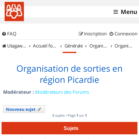
Menu
FAQ
Inscription
Connexion
UtagawaVTT (Randos VTT et VTTAE avec traces GPS)
Accueil forum
Générale
Organisation de sorties & Recherche de partenaires
Organisation de sorties en région Picardie
Organisation de sorties en
région Picardie
Modérateur :
Modérateurs des Forums
Nouveau sujet
8 sujets • Page
1
sur
1
Sujets