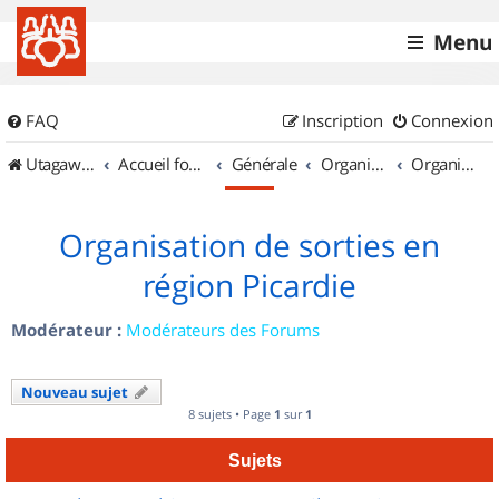
Menu
FAQ
Inscription
Connexion
UtagawaVTT (Randos VTT et VTTAE avec traces GPS)
Accueil forum
Générale
Organisation de sorties & Recherche de partenaires
Organisation de sorties en région Picardie
Organisation de sorties en
région Picardie
Modérateur :
Modérateurs des Forums
Nouveau sujet
8 sujets • Page
1
sur
1
Sujets