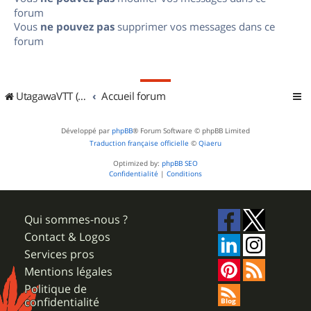
forum
Vous
ne pouvez pas
supprimer vos messages dans ce
forum
UtagawaVTT (Randos VTT et VTTAE avec traces GPS)
Accueil forum
Développé par
phpBB
® Forum Software © phpBB Limited
Traduction française officielle
©
Qiaeru
Optimized by:
phpBB SEO
Confidentialité
|
Conditions
Qui sommes-nous ?
Contact & Logos
Services pros
Mentions légales
Politique de
confidentialité