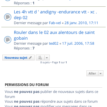
Réponses :
1
Les 4h vtt d ' andigny -endurance vtt - xc .
dep 02
Dernier message par
Fab-vel
«
28 janv. 2010, 17:11
Rouler dans le 02 aux alentours de saint
gobain
Dernier message par
ted02
«
17 juil. 2006, 17:58
Réponses :
7
Nouveau sujet
8 sujets • Page
1
sur
1
Aller
PERMISSIONS DU FORUM
Vous
ne pouvez pas
publier de nouveaux sujets dans ce
forum
Vous
ne pouvez pas
répondre aux sujets dans ce forum
Vous
ne pouvez pas
modifier vos messages dans ce