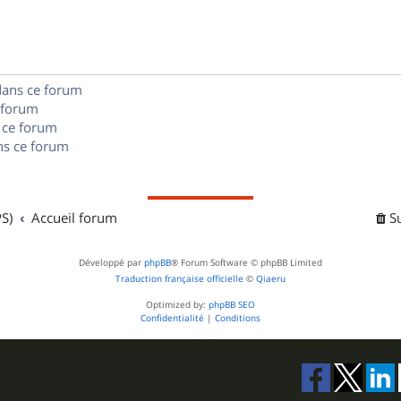
s
n
e
o
s
s
n
e
dans ce forum
s
s
 forum
e
 ce forum
s ce forum
s
S)
Accueil forum
S
Développé par
phpBB
® Forum Software © phpBB Limited
Traduction française officielle
©
Qiaeru
Optimized by:
phpBB SEO
Confidentialité
|
Conditions