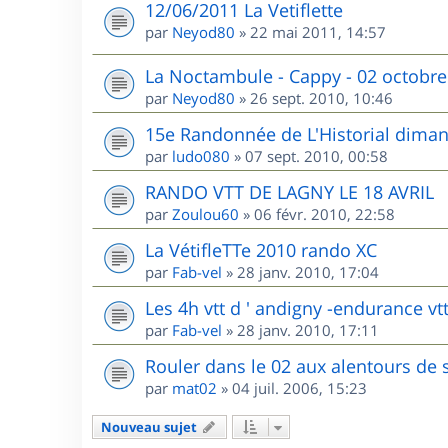
12/06/2011 La Vetiflette
par
Neyod80
»
22 mai 2011, 14:57
La Noctambule - Cappy - 02 octobre
par
Neyod80
»
26 sept. 2010, 10:46
15e Randonnée de L'Historial dima
par
ludo080
»
07 sept. 2010, 00:58
RANDO VTT DE LAGNY LE 18 AVRIL
par
Zoulou60
»
06 févr. 2010, 22:58
La VétifleTTe 2010 rando XC
par
Fab-vel
»
28 janv. 2010, 17:04
Les 4h vtt d ' andigny -endurance vtt
par
Fab-vel
»
28 janv. 2010, 17:11
Rouler dans le 02 aux alentours de 
par
mat02
»
04 juil. 2006, 15:23
Nouveau sujet