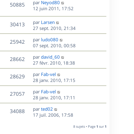
D
par
Neyod80
n
V
50885
e
e
12 juin 2011, 17:52
i
r
u
e
s
n
r
D
par
Larsen
V
30413
e
i
m
e
27 sept. 2010, 21:34
e
e
r
u
s
r
s
D
par
ludo080
n
V
25942
m
s
e
e
07 sept. 2010, 00:58
i
e
a
r
u
e
s
s
D
g
par
david_60
n
r
V
28662
s
e
e
e
27 févr. 2010, 18:38
i
m
a
r
u
e
e
s
D
g
par
Fab-vel
n
r
V
s
28629
e
e
e
28 janv. 2010, 17:15
i
m
s
r
u
e
e
a
s
D
par
Fab-vel
n
r
V
s
27057
g
e
e
28 janv. 2010, 17:11
i
m
s
e
r
u
e
e
a
s
D
par
ted02
n
r
V
s
34088
g
e
e
17 juil. 2006, 17:58
i
m
s
e
r
u
e
e
a
s
n
r
8 sujets • Page
1
sur
1
s
g
e
i
m
s