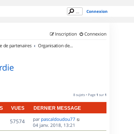
Connexion
Inscription
Connexion
e de partenaires
Organisation de sorties en région Picardie
rdie
8 sujets • Page
1
sur
1
S
VUES
DERNIER MESSAGE
D
par
pascaldoudou77
V
57574
e
04 janv. 2018, 13:21
r
u