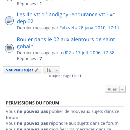
Réponses :
1
Les 4h vtt d ' andigny -endurance vtt - xc .
dep 02
Dernier message par
Fab-vel
«
28 janv. 2010, 17:11
Rouler dans le 02 aux alentours de saint
gobain
Dernier message par
ted02
«
17 juil. 2006, 17:58
Réponses :
7
Nouveau sujet
8 sujets • Page
1
sur
1
Aller
PERMISSIONS DU FORUM
Vous
ne pouvez pas
publier de nouveaux sujets dans ce
forum
Vous
ne pouvez pas
répondre aux sujets dans ce forum
Vous
ne pouvez pas
modifier vos messages dans ce