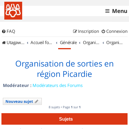
Menu
FAQ
Inscription
Connexion
UtagawaVTT (Randos VTT et VTTAE avec traces GPS)
Accueil forum
Générale
Organisation de sorties & Recherche de partenaires
Organisation de sorties en région Picardie
Organisation de sorties en
région Picardie
Modérateur :
Modérateurs des Forums
Nouveau sujet
8 sujets • Page
1
sur
1
Sujets