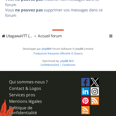
forum
Vous
ne pouvez pas
supprimer vos messages dans ce
forum
UtagawaVTT (Randos VTT et VTTAE avec traces GPS)
Accueil forum
Développé par
phpBB
® Forum Software © phpBB Limited
Traduction française officielle
©
Qiaeru
Optimized by:
phpBB SEO
Confidentialité
|
Conditions
Qui sommes-nous ?
Contact & Logos
Services pros
Mentions légales
Politique de
confidentialité