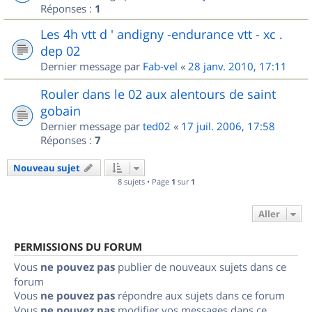
Réponses :
1
Les 4h vtt d ' andigny -endurance vtt - xc .
dep 02
Dernier message par
Fab-vel
«
28 janv. 2010, 17:11
Rouler dans le 02 aux alentours de saint
gobain
Dernier message par
ted02
«
17 juil. 2006, 17:58
Réponses :
7
Nouveau sujet
8 sujets • Page
1
sur
1
Aller
PERMISSIONS DU FORUM
Vous
ne pouvez pas
publier de nouveaux sujets dans ce
forum
Vous
ne pouvez pas
répondre aux sujets dans ce forum
Vous
ne pouvez pas
modifier vos messages dans ce