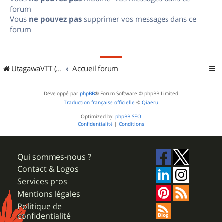
forum
Vous
ne pouvez pas
supprimer vos messages dans ce
forum
UtagawaVTT (Randos VTT et VTTAE avec traces GPS)
Accueil forum
Développé par
phpBB
® Forum Software © phpBB Limited
Traduction française officielle
©
Qiaeru
Optimized by:
phpBB SEO
Confidentialité
|
Conditions
Qui sommes-nous ?
Contact & Logos
Services pros
Mentions légales
Politique de
confidentialité