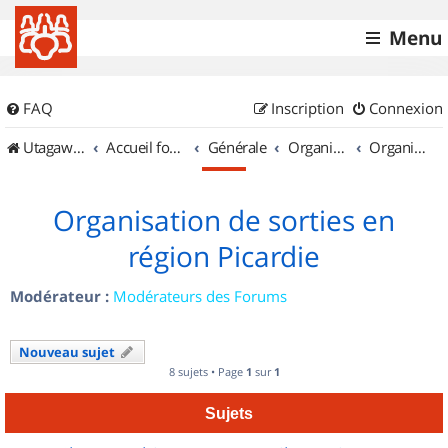
Menu
FAQ
Inscription
Connexion
UtagawaVTT (Randos VTT et VTTAE avec traces GPS)
Accueil forum
Générale
Organisation de sorties & Recherche de partenaires
Organisation de sorties en région Picardie
Organisation de sorties en
région Picardie
Modérateur :
Modérateurs des Forums
Nouveau sujet
8 sujets • Page
1
sur
1
Sujets