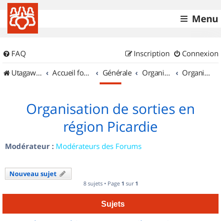
Menu
FAQ
Inscription
Connexion
UtagawaVTT (Randos VTT et VTTAE avec traces GPS)
Accueil forum
Générale
Organisation de sorties & Recherche de partenaires
Organisation de sorties en région Picardie
Organisation de sorties en
région Picardie
Modérateur :
Modérateurs des Forums
Nouveau sujet
8 sujets • Page
1
sur
1
Sujets