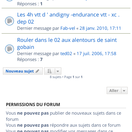
Réponses :
1
Les 4h vtt d ' andigny -endurance vtt - xc .
dep 02
Dernier message par
Fab-vel
«
28 janv. 2010, 17:11
Rouler dans le 02 aux alentours de saint
gobain
Dernier message par
ted02
«
17 juil. 2006, 17:58
Réponses :
7
Nouveau sujet
8 sujets • Page
1
sur
1
Aller
PERMISSIONS DU FORUM
Vous
ne pouvez pas
publier de nouveaux sujets dans ce
forum
Vous
ne pouvez pas
répondre aux sujets dans ce forum
Vous
ne pouvez pas
modifier vos messages dans ce