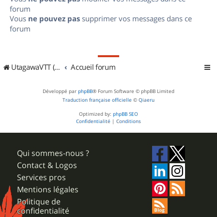
forum
Vous
ne pouvez pas
supprimer vos messages dans ce
forum
UtagawaVTT (Randos VTT et VTTAE avec traces GPS)
Accueil forum
Développé par
phpBB
® Forum Software © phpBB Limited
Traduction française officielle
©
Qiaeru
Optimized by:
phpBB SEO
Confidentialité
|
Conditions
Qui sommes-nous ?
Contact & Logos
Services pros
Mentions légales
Politique de
confidentialité