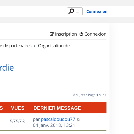
Connexion
Inscription
Connexion
e de partenaires
Organisation de sorties en région Picardie
rdie
8 sujets • Page
1
sur
1
S
VUES
DERNIER MESSAGE
D
par
pascaldoudou77
V
57573
e
04 janv. 2018, 13:21
r
u