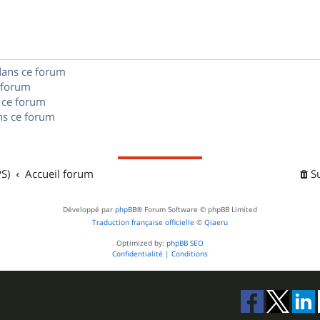
s
n
e
o
s
s
n
e
dans ce forum
s
s
 forum
e
 ce forum
s ce forum
s
S)
Accueil forum
S
Développé par
phpBB
® Forum Software © phpBB Limited
Traduction française officielle
©
Qiaeru
Optimized by:
phpBB SEO
Confidentialité
|
Conditions