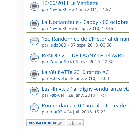
12/06/2011 La Vetiflette
par
Neyod80
»
22 mai 2011, 14:57
La Noctambule - Cappy - 02 octobre
par
Neyod80
»
26 sept. 2010, 10:46
15e Randonnée de L'Historial dima
par
ludo080
»
07 sept. 2010, 00:58
RANDO VTT DE LAGNY LE 18 AVRIL
par
Zoulou60
»
06 févr. 2010, 22:58
La VétifleTTe 2010 rando XC
par
Fab-vel
»
28 janv. 2010, 17:04
Les 4h vtt d ' andigny -endurance vtt
par
Fab-vel
»
28 janv. 2010, 17:11
Rouler dans le 02 aux alentours de 
par
mat02
»
04 juil. 2006, 15:23
Nouveau sujet