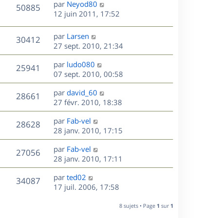
D
par
Neyod80
n
V
50885
e
e
12 juin 2011, 17:52
i
r
u
e
s
n
r
D
par
Larsen
V
30412
e
i
m
e
27 sept. 2010, 21:34
e
e
r
u
s
r
s
D
par
ludo080
n
V
25941
m
s
e
e
07 sept. 2010, 00:58
i
e
a
r
u
e
s
s
D
g
par
david_60
n
r
V
28661
s
e
e
e
27 févr. 2010, 18:38
i
m
a
r
u
e
e
s
D
g
par
Fab-vel
n
r
V
s
28628
e
e
e
28 janv. 2010, 17:15
i
m
s
r
u
e
e
a
s
D
par
Fab-vel
n
r
V
s
27056
g
e
e
28 janv. 2010, 17:11
i
m
s
e
r
u
e
e
a
s
D
par
ted02
n
r
V
s
34087
g
e
e
17 juil. 2006, 17:58
i
m
s
e
r
u
e
e
a
s
n
r
8 sujets • Page
1
sur
1
s
g
e
i
m
s